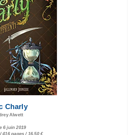
c Charly
drey Alwett
e 6 juin 2019
 416 pages / 16,50 €