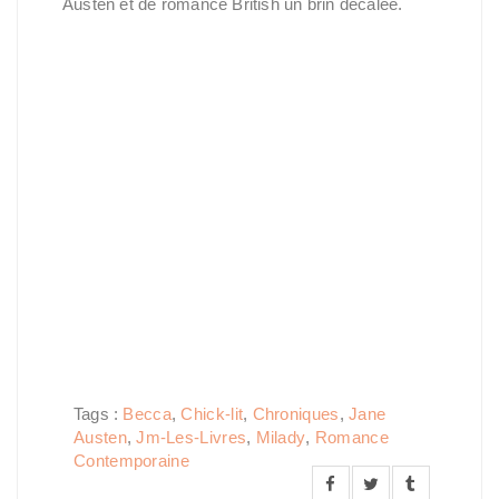
Austen et de romance British un brin décalée.
Tags :
Becca
,
Chick-lit
,
Chroniques
,
Jane
Austen
,
Jm-Les-Livres
,
Milady
,
Romance
Contemporaine