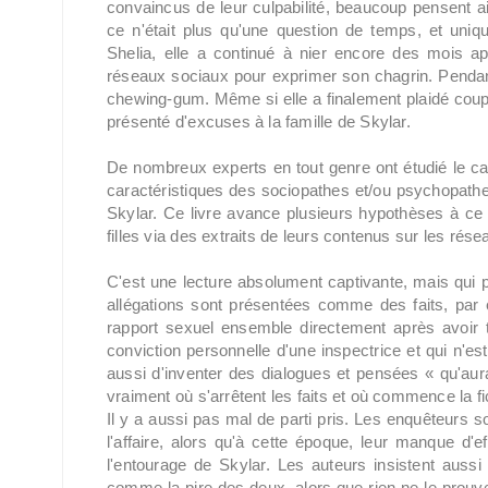
convaincus de leur culpabilité, beaucoup pensent a
ce n'était plus qu'une question de temps, et uni
Shelia, elle a continué à nier encore des mois 
réseaux sociaux pour exprimer son chagrin. Pendant
chewing-gum. Même si elle a finalement plaidé coupab
présenté d'excuses à la famille de Skylar.
De nombreux experts en tout genre ont étudié le ca
caractéristiques des sociopathes et/ou psychopathes
Skylar. Ce livre avance plusieurs hypothèses à ce su
filles via des extraits de leurs contenus sur les r
C'est une lecture absolument captivante, mais qui
allégations sont présentées comme des faits, par e
rapport sexuel ensemble directement après avoir tué
conviction personnelle d'une inspectrice et qui n'
aussi d'inventer des dialogues et pensées « qu'aura
vraiment où s'arrêtent les faits et où commence la fi
Il y a aussi pas mal de parti pris. Les enquêteur
l'affaire, alors qu'à cette époque, leur manque d'e
l'entourage de Skylar. Les auteurs insistent aussi
comme la pire des deux, alors que rien ne le prouve