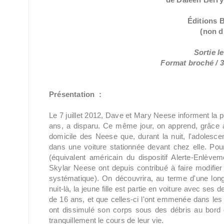
Éditions
B
(non d
Sortie le
Format broché / 3
Présentation :
Le 7 juillet 2012, Dave et Mary Neese informent la po
ans, a disparu. Ce même jour, on apprend, grâce à
domicile des Neese que, durant la nuit, l'adolesce
dans une voiture stationnée devant chez elle. Pour 
(équivalent américain du dispositif Alerte-Enlèv
Skylar Neese ont depuis contribué à faire modifier
systématique). On découvrira, au terme d'une lon
nuit-là, la jeune fille est partie en voiture avec ses
de 16 ans, et que celles-ci l'ont emmenée dans les b
ont dissimulé son corps sous des débris au bord d
tranquillement le cours de leur vie.