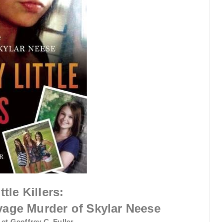
ttle Killers:
vage Murder of Skylar Neese
et Geoffrey C. Fuller