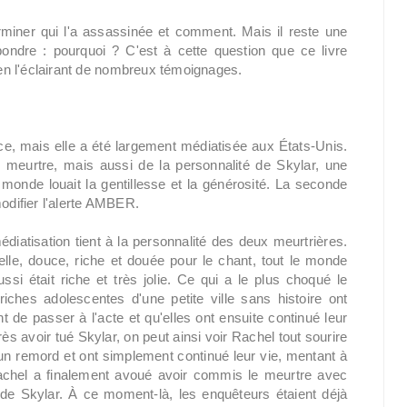
rminer qui l'a assassinée et comment. Mais il reste une
pondre : pourquoi ? C'est à cette question que ce livre
t en l'éclairant de nombreux témoignages.
e, mais elle a été largement médiatisée aux États-Unis.
du meurtre, mais aussi de la personnalité de Skylar, une
monde louait la gentillesse et la générosité. La seconde
modifier l'alerte AMBER.
édiatisation tient à la personnalité des deux meurtrières.
belle, douce, riche et douée pour le chant, tout le monde
ussi était riche et très jolie. Ce qui a le plus choqué le
riches adolescentes d'une petite ville sans histoire ont
 de passer à l'acte et qu'elles ont ensuite continué leur
s avoir tué Skylar, on peut ainsi voir Rachel tout sourire
cun remord et ont simplement continué leur vie, mentant à
Rachel a finalement avoué avoir commis le meurtre avec
s de Skylar. À ce moment-là, les enquêteurs étaient déjà