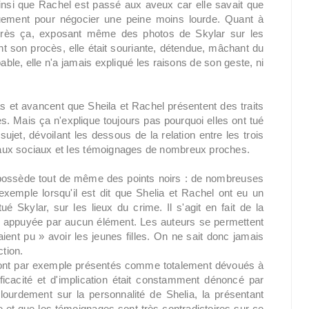
insi que Rachel est passé aux aveux car elle savait que
quement pour négocier une peine moins lourde. Quant à
après ça, exposant même des photos de Skylar sur les
 son procès, elle était souriante, détendue, mâchant du
le, elle n'a jamais expliqué les raisons de son geste, ni
s et avancent que Sheila et Rachel présentent des traits
. Mais ça n'explique toujours pas pourquoi elles ont tué
jet, dévoilant les dessous de la relation entre les trois
éseaux sociaux et les témoignages de nombreux proches.
 possède tout de même des points noirs : de nombreuses
xemple lorsqu'il est dit que Shelia et Rachel ont eu un
 Skylar, sur les lieux du crime. Il s'agit en fait de la
est appuyée par aucun élément. Les auteurs se permettent
ient pu » avoir les jeunes filles. On ne sait donc jamais
ction.
s sont par exemple présentés comme totalement dévoués à
fficacité et d'implication était constamment dénoncé par
 lourdement sur la personnalité de Shelia, la présentant
 et que les témoignages sont très contradictoires sur ce