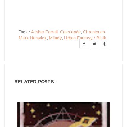
Tags :
Amber Farrell
,
Cassiopée
,
Chroniques
,
Mark Henwick
,
Milady
,
Urban Fantasy / Bit-lit
RELATED POSTS: