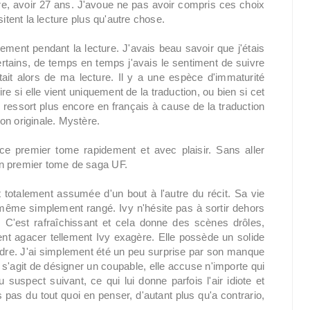
re, avoir 27 ans. J'avoue ne pas avoir compris ces choix
itent la lecture plus qu'autre chose.
ement pendant la lecture. J'avais beau savoir que j'étais
rtains, de temps en temps j'avais le sentiment de suivre
ait alors de ma lecture. Il y a une espèce d'immaturité
e si elle vient uniquement de la traduction, ou bien si cet
 ressort plus encore en français à cause de la traduction
on originale. Mystère.
 ce premier tome rapidement et avec plaisir. Sans aller
on premier tome de saga UF.
t totalement assumée d'un bout à l'autre du récit. Sa vie
même simplement rangé. Ivy n'hésite pas à sortir dehors
 C'est rafraîchissant et cela donne des scènes drôles,
nt agacer tellement Ivy exagère. Elle possède un solide
ndre. J'ai simplement été un peu surprise par son manque
l s'agit de désigner un coupable, elle accuse n'importe qui
uspect suivant, ce qui lui donne parfois l'air idiote et
s pas du tout quoi en penser, d'autant plus qu'a contrario,