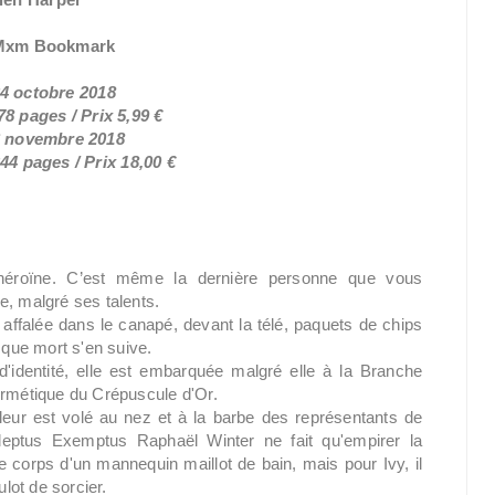
 Mxm Bookmark
24 octobre 2018
8 pages / Prix 5,99 €
26 novembre 2018
44 pages / Prix 18,00 €
 héroïne. C’est même la dernière personne que vous
e, malgré ses talents.
s affalée dans le canapé, devant la télé, paquets de chips
 que mort s'en suive.
d'identité, elle est embarquée malgré elle à la Branche
ermétique du Crépuscule d'Or.
leur est volé au nez et à la barbe des représentants de
'Adeptus Exemptus Raphaël Winter ne fait qu'empirer la
 le corps d'un mannequin maillot de bain, mais pour Ivy, il
ulot de sorcier.