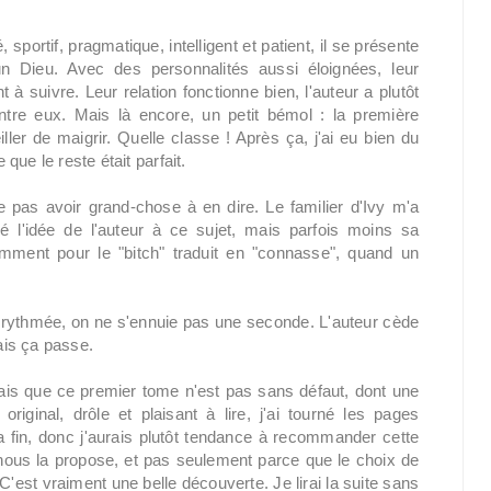
sportif, pragmatique, intelligent et patient, il se présente
n Dieu. Avec des personnalités aussi éloignées, leur
t à suivre. Leur relation fonctionne bien, l'auteur a plutôt
tre eux. Mais là encore, un petit bémol : la première
ler de maigrir. Quelle classe ! Après ça, j'ai eu bien du
ue le reste était parfait.
 pas avoir grand-chose à en dire. Le familier d'Ivy m'a
ré l'idée de l'auteur à ce sujet, mais parfois moins sa
tamment pour le "bitch" traduit en "connasse", quand un
le et rythmée, on ne s'ennuie pas une seconde. L'auteur cède
mais ça passe.
rais que ce premier tome n'est pas sans défaut, dont une
 original, drôle et plaisant à lire, j'ai tourné les pages
a fin, donc j'aurais plutôt tendance à recommander cette
 nous la propose, et pas seulement parce que le choix de
'est vraiment une belle découverte. Je lirai la suite sans