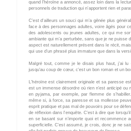
quand l'héroïne a annoncé, assez loin dans la lectu
personnels de traduction qui n'apportent rien et paras
C'est d'ailleurs un souci qui m'a gênée plus général
face à des personnages adultes, voire âgés pour ce
des adolescents ou jeunes adultes, ce qui me sort
ambiante qui m'a perturbée, sans que je ne puisse dir
aspect est naturellement présent dans le récit, mais
qui use d'un phrasé plus immature que dans la versi
Malgré tout, comme je le disais plus haut, j'ai lu
jusqu'au coup de cœur, c'est un bon roman et un b
L'héroïne est clairement originale et sa paresse es
est un immense désordre où rien n'est anticipé ou 
en pyjama, par exemple, par flemme de s'habiller.
même si, à force, sa paresse et sa mollesse peuve
esprit pratique et pas mal de pouvoirs pour se défe
de réflexion dans l'enquête. C'est à dire que lorsqu'i
en se basant sur n'importe quoi et recommence au s
superficielle. C'est assumé, je crois, donc je ne sai
elle fait parfois preuve de beaucoup de finesse.