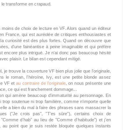
lle le transforme en crapaud.
 moins de choix de lecture en VF. Alors quand un éditeur
 France, qui est auréolée de critiques enthousiastes et
la curiosité est des plus fortes. Quand on découvre que
ées, d'une fainéantise à peine imaginable et qui préfère
t encore plus intrigué. Je n'ai donc pas beaucoup hésité
avec plaisir. Le bilan est cependant mitigé.
je trouve la couverture VF bien plus jolie que l'originale,
le roman, l'héroïne, Ivy, est une petite blonde assez
re VF et
au contraire de l'originale
, on nous présente une
ince, ce qui est franchement dommage...
uction qui amène beaucoup d'immaturité au personnage. En
 trop soutenue ni trop familière, comme n'importe quelle
elle a bien du mal à faire des phrases sans massacrer la
ques ("Je crois pas", "T'es sûre"), certains choix de
, "Comme d'hab" au lieu de "Comme d'habitude") et j'en
e, au point que je suis restée bloquée quelques instants