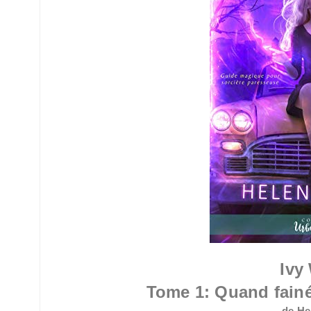
Ivy
Tome 1:
Quand fainé
de He