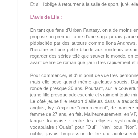
Et s'il l'oblige à retourner à la salle de sport, juré, e
L'avis de Lila :
En tant que fans d'Urban Fantasy, on a de moins en
propose un premier tome d'une saga jamais parue en
plébiscitée par des auteurs comme Ilona Andrews, 
l'héroïne est une petite blonde aux rondeurs assum
regarder des séries télé que sauver le monde, on es
avant de lire ce roman que j'ai lu très rapidement et 
Pour commencer, et d'un point de vue très personnel, 
mais elle pose quand même quelques soucis. Dans 
ronde de presque 30 ans. Pourtant, sur la couvertu
jeune fille presque adolescente et vraiment toute m
Le côté jeune fille ressort d'ailleurs dans la trad
anglais, Ivy s'exprime "normalement", de manière ni
femme de 27 ans, en fait. Malheureusement, en VF, 
langue française : entre les ellipses systémati
vocabulaire ("Ouais" pour "Oui", "Nan" pour "Non"
oublie, j'avais l'impression de lire une adolescent