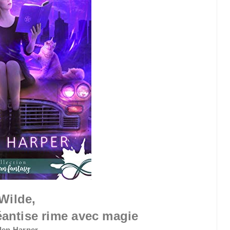
 Wilde,
antise rime avec magie
len Harper