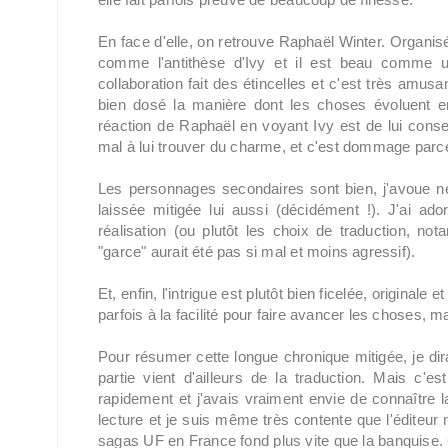
En face d'elle, on retrouve Raphaël Winter. Organisé, 
comme l'antithèse d'Ivy et il est beau comme u
collaboration fait des étincelles et c'est très amusan
bien dosé la manière dont les choses évoluent en
réaction de Raphaël en voyant Ivy est de lui conseil
mal à lui trouver du charme, et c'est dommage parce q
Les personnages secondaires sont bien, j'avoue ne
laissée mitigée lui aussi (décidément !). J'ai ado
réalisation (ou plutôt les choix de traduction, no
"garce" aurait été pas si mal et moins agressif).
Et, enfin, l'intrigue est plutôt bien ficelée, origina
parfois à la facilité pour faire avancer les choses, 
Pour résumer cette longue chronique mitigée, je di
partie vient d'ailleurs de la traduction. Mais c'est
rapidement et j'avais vraiment envie de connaître l
lecture et je suis même très contente que l'éditeur
sagas UF en France fond plus vite que la banquise. C