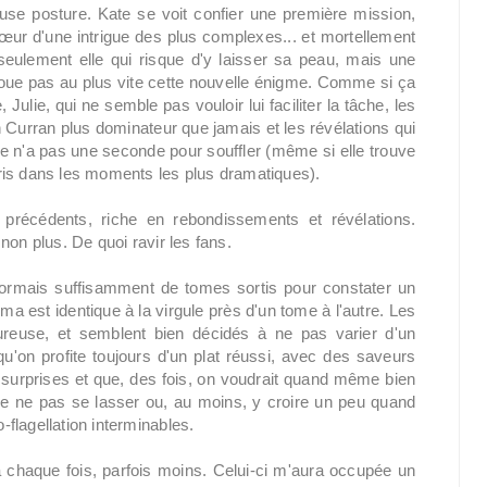
se posture. Kate se voit confier une première mission,
cœur d'une intrigue des plus complexes... et mortellement
ulement elle qui risque d'y laisser sa peau, mais une
énoue pas au plus vite cette nouvelle énigme. Comme si ça
e, Julie, qui ne semble pas vouloir lui faciliter la tâche, les
 Curran plus dominateur que jamais et les révélations qui
elle n'a pas une seconde pour souffler (même si elle trouve
ris dans les moments les plus dramatiques).
récédents, riche en rebondissements et révélations.
non plus. De quoi ravir les fans.
ésormais suffisamment de tomes sortis pour constater un
a est identique à la virgule près d'un tome à l'autre. Les
oureuse, et semblent bien décidés à ne pas varier d'un
qu'on profite toujours d'un plat réussi, avec des saveurs
de surprises et que, des fois, on voudrait quand même bien
de ne pas se lasser ou, au moins, y croire un peu quand
flagellation interminables.
 chaque fois, parfois moins. Celui-ci m'aura occupée un