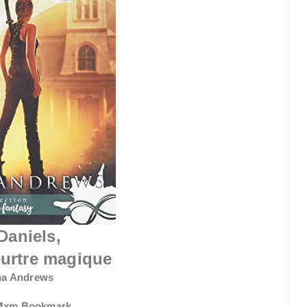
Daniels,
urtre magique
ona Andrews
 Mxm Bookmark