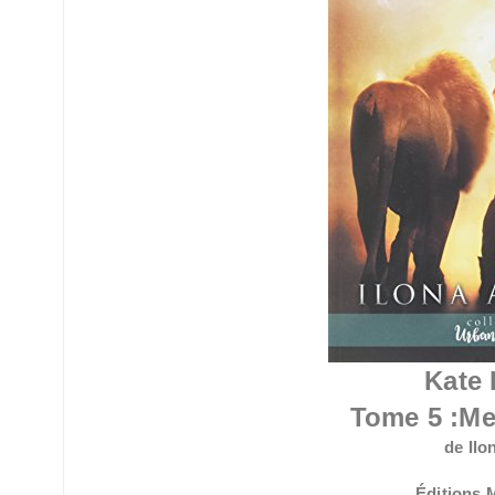
Kate 
Tome 5 :
Me
de Il
Éditions