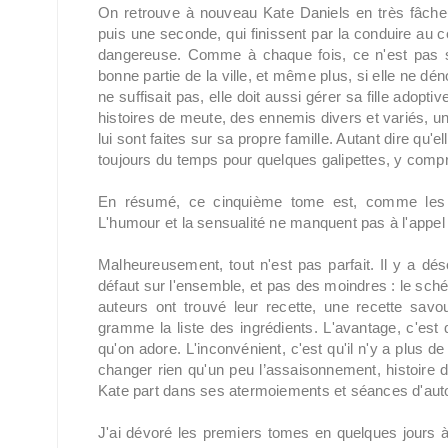
On retrouve à nouveau Kate Daniels en très fâcheu
puis une seconde, qui finissent par la conduire au 
dangereuse. Comme à chaque fois, ce n'est pas se
bonne partie de la ville, et même plus, si elle ne d
ne suffisait pas, elle doit aussi gérer sa fille adoptiv
histoires de meute, des ennemis divers et variés, un
lui sont faites sur sa propre famille. Autant dire qu'
toujours du temps pour quelques galipettes, y comp
En résumé, ce cinquième tome est, comme les p
L'humour et la sensualité ne manquent pas à l'appel 
Malheureusement, tout n'est pas parfait. Il y a d
défaut sur l'ensemble, et pas des moindres : le schém
auteurs ont trouvé leur recette, une recette sav
gramme la liste des ingrédients. L'avantage, c'est 
qu'on adore. L'inconvénient, c'est qu'il n'y a plus 
changer rien qu'un peu l’assaisonnement, histoire 
Kate part dans ses atermoiements et séances d'auto-
J'ai dévoré les premiers tomes en quelques jours à