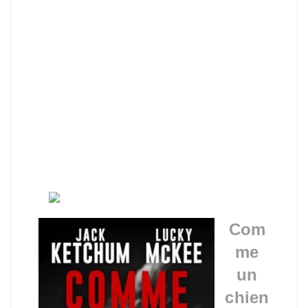
Com
me
un
chien