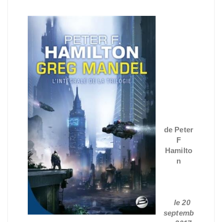
Greg
Man
del -
L'int
égral
e
de Peter
F
Hamilto
n
Rééditio
n
le 20
septemb