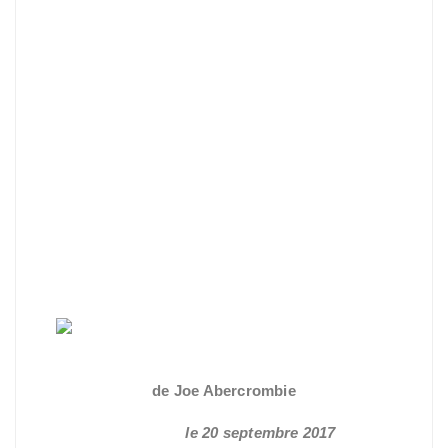
La mer éclatée -
L'intégrale
de Joe Abercrombie
Réédition
le 20 septembre 2017