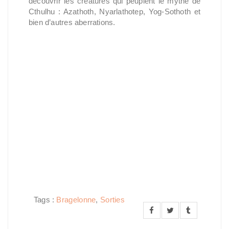
découvrir les créatures qui peuplent le mythe de
Cthulhu : Azathoth, Nyarlathotep, Yog-Sothoth et
bien d’autres aberrations.
Tags :
Bragelonne
,
Sorties