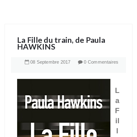
La Fille du train, de Paula
HAWKINS
08
Septembre
2017
0 Commentaires
L
a
F
il
l