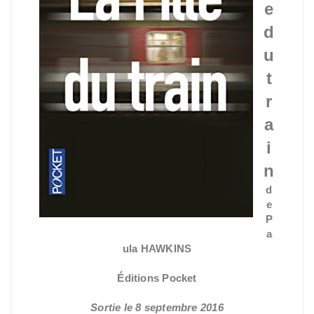
e
d
u
t
r
a
i
n
d
e
P
a
ula HAWKINS
Éditions Pocket
Sortie le 8 septembre 2016