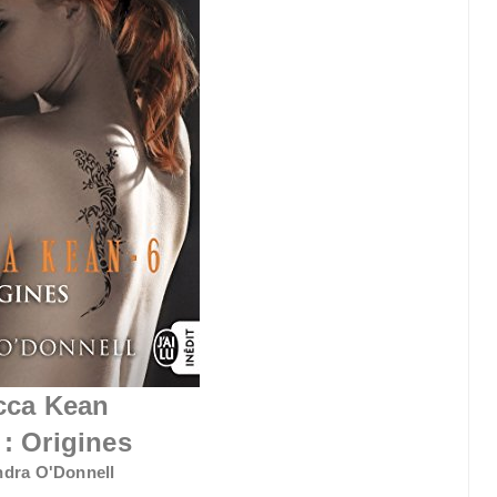
cca Kean
: Origines
ndra O'Donnell