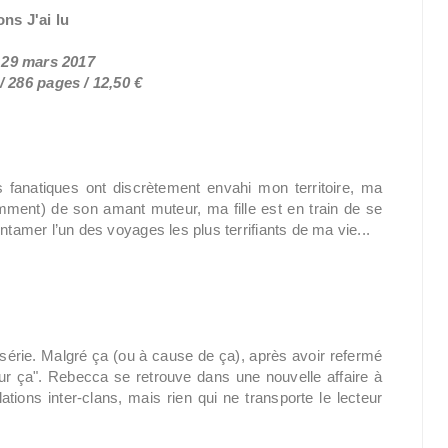
ons J'ai lu
e 29 mars 2017
 286 pages / 12,50 €
 fanatiques ont discrètement envahi mon territoire, ma
mment) de son amant muteur, ma fille est en train de se
ntamer l’un des voyages les plus terrifiants de ma vie...
a série. Malgré ça (ou à cause de ça), après avoir refermé
ur ça". Rebecca se retrouve dans une nouvelle affaire à
tions inter-clans, mais rien qui ne transporte le lecteur