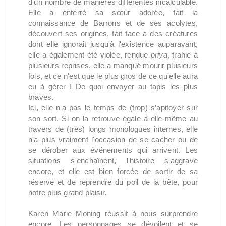
d'un nombre de manières différentes incalculable.
Elle a enterré sa sœur adorée, fait la
connaissance de Barrons et de ses acolytes,
découvert ses origines, fait face à des créatures
dont elle ignorait jusqu'à l'existence auparavant,
elle a également été violée, rendue
priya
, trahie à
plusieurs reprises, elle a manqué mourir plusieurs
fois, et ce n'est que le plus gros de ce qu'elle aura
eu à gérer ! De quoi envoyer au tapis les plus
braves.
Ici, elle n'a pas le temps de (trop) s’apitoyer sur
son sort. Si on la retrouve égale à elle-même au
travers de (très) longs monologues internes, elle
n'a plus vraiment l'occasion de se cacher ou de
se dérober aux événements qui arrivent. Les
situations s'enchaînent, l'histoire s'aggrave
encore, et elle est bien forcée de sortir de sa
réserve et de reprendre du poil de la bête, pour
notre plus grand plaisir.
Karen Marie Moning réussit à nous surprendre
encore. Les personnages se dévoilent et se