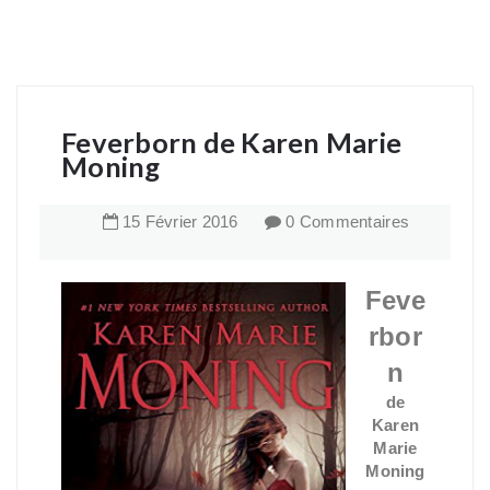
Feverborn de Karen Marie
Moning
15
Février
2016
0 Commentaires
Feve
rbor
n
de
Karen
Marie
Moning