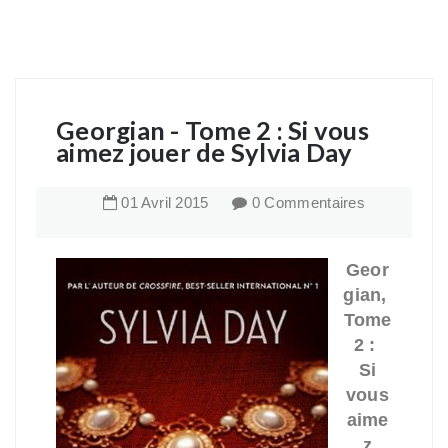
Georgian - Tome 2 : Si vous
aimez jouer de Sylvia Day
01
Avril
2015
0 Commentaires
Geor
gian,
Tome
2 :
Si
vous
aime
z