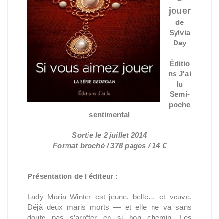
jouer
de
Sylvia
Day
Éditio
ns J'ai
lu
Semi-
poche
sentimental
Sortie le 2 juillet 2014
Format broché / 378 pages / 14 €
Présentation de l'éditeur :
Lady Maria Winter est jeune, belle… et veuve.
Déjà deux maris morts — et elle ne va sans
doute pas s’arrêter en si bon chemin. Les