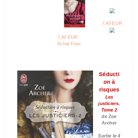
7,40 EUR
7,40 EUR
Achat Fnac
Séducti
on à
risques
Les
justiciers,
Tome 2
de Zoe
Archer
Sortie le 4