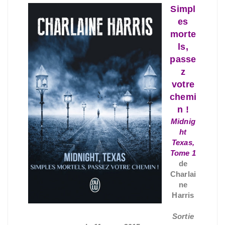
Simpl
es
morte
ls,
passe
z
votre
chemi
n !
Midnig
ht
Texas,
Tome 1
de
Charlai
ne
Harris
Sortie