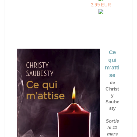
3,99 EUR
Ce
qui
m'atti
se
de
Christ
y
Saube
sty
Sortie
le 11
mars