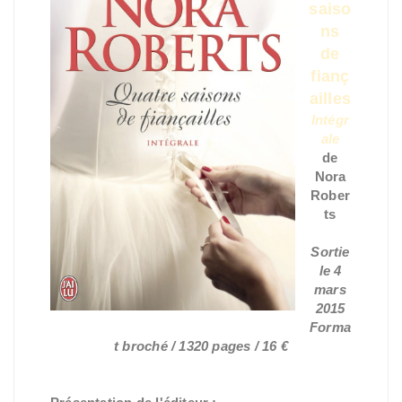
saiso
ns
de
fianç
ailles
Intégr
ale
de
Nora
Rober
ts
Sortie
le 4
mars
2015
Forma
t broché / 1320 pages / 16 €