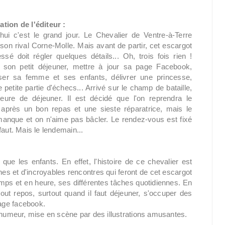
ation de l'éditeur :
'hui c'est le grand jour. Le Chevalier de Ventre-à-Terre
on rival Corne-Molle. Mais avant de partir, cet escargot
ssé doit régler quelques détails... Oh, trois fois rien !
 son petit déjeuner, mettre à jour sa page Facebook,
er sa femme et ses enfants, délivrer une princesse,
e petite partie d'échecs... Arrivé sur le champ de bataille,
'heure de déjeuner. Il est décidé que l'on reprendra le
après un bon repas et une sieste réparatrice, mais le
anque et on n'aime pas bâcler. Le rendez-vous est fixé
faut. Mais le lendemain...
que les enfants. En effet, l'histoire de ce chevalier est
et d'incroyables rencontres qui feront de cet escargot
temps et en heure, ses différentes tâches quotidiennes. En
tout repos, surtout quand il faut déjeuner, s'occuper des
age facebook.
e humeur, mise en scène par des illustrations amusantes.