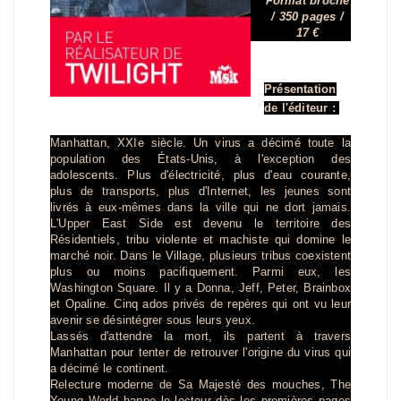
Format broché
/ 350 pages /
17 €
Présentation
de l'éditeur :
Manhattan, XXIe siècle. Un virus a décimé toute la
population des États-Unis, à l'exception des
adolescents. Plus d'électricité, plus d'eau courante,
plus de transports, plus d'Internet, les jeunes sont
livrés à eux-mêmes dans la ville qui ne dort jamais.
L'Upper East Side est devenu le territoire des
Résidentiels, tribu violente et machiste qui domine le
marché noir. Dans le Village, plusieurs tribus coexistent
plus ou moins pacifiquement. Parmi eux, les
Washington Square. Il y a Donna, Jeff, Peter, Brainbox
et Opaline. Cinq ados privés de repères qui ont vu leur
avenir se désintégrer sous leurs yeux.
Lassés d'attendre la mort, ils partent à travers
Manhattan pour tenter de retrouver l'origine du virus qui
a décimé le continent.
Relecture moderne de Sa Majesté des mouches, The
Young World happe le lecteur dès les premières pages