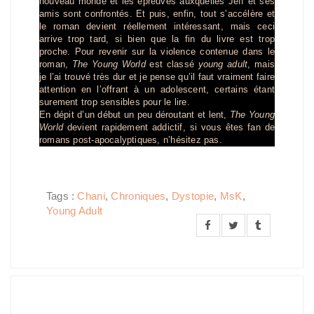
nouveau monde et les épreuves auxquelles Jeff et ses
amis sont confrontés. Et puis, enfin, tout s’accélère et
le roman devient réellement intéressant, mais ceci
arrive trop tard, si bien que la fin du livre est trop
proche. Pour revenir sur la violence contenue dans le
roman,
The Young World
est classé
young adult
, mais
je l’ai trouvé très dur et je pense qu’il faut vraiment faire
attention en l’offrant à un adolescent, certains étant
surement trop sensibles pour le lire.
En dépit d’un début un peu déroutant et lent,
The Young
World
devient rapidement addictif, si vous êtes fan de
romans post-apocalyptiques, n’hésitez pas.
Tags :
Chani
,
Chroniques
,
Dystopie
,
MsK
,
Young Adult