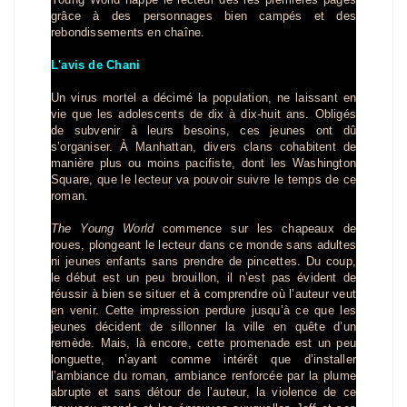
grâce à des personnages bien campés et des
rebondissements en chaîne.
L'avis de Chani
Un virus mortel a décimé la population, ne laissant en
vie que les adolescents de dix à dix-huit ans. Obligés
de subvenir à leurs besoins, ces jeunes ont dû
s’organiser. À Manhattan, divers clans cohabitent de
manière plus ou moins pacifiste, dont les Washington
Square, que le lecteur va pouvoir suivre le temps de ce
roman.
The Young World
commence sur les chapeaux de
roues, plongeant le lecteur dans ce monde sans adultes
ni jeunes enfants sans prendre de pincettes. Du coup,
le début est un peu brouillon, il n’est pas évident de
réussir à bien se situer et à comprendre où l’auteur veut
en venir. Cette impression perdure jusqu’à ce que les
jeunes décident de sillonner la ville en quête d’un
remède. Mais, là encore, cette promenade est un peu
longuette, n’ayant comme intérêt que d’installer
l’ambiance du roman, ambiance renforcée par la plume
abrupte et sans détour de l’auteur, la violence de ce