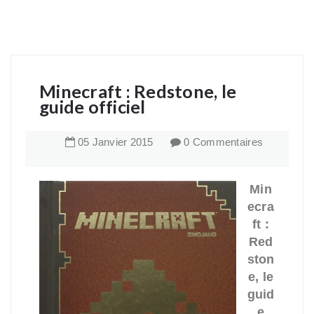
Minecraft : Redstone, le
guide officiel
05
Janvier
2015
0 Commentaires
Min
ecra
ft :
Red
ston
e, le
guid
e