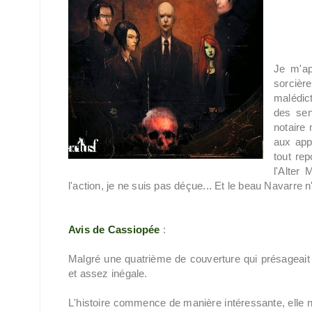
Je m'ap
sorcièr
malédict
des sen
notaire
aux appa
tout rep
l'Alter
l'action, je ne suis pas déçue... Et le beau Navarre 
Avis de Cassiopée
:
Malgré une quatrième de couverture qui présageait d
et assez inégale.
L'histoire commence de manière intéressante, elle no