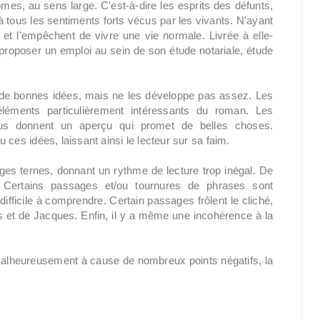
tômes, au sens large. C'est-à-dire les esprits des défunts,
 tous les sentiments forts vécus par les vivants. N'ayant
t l'empêchent de vivre une vie normale. Livrée à elle-
proposer un emploi au sein de son étude notariale, étude
 a de bonnes idées, mais ne les développe pas assez. Les
éléments particulièrement intéressants du roman. Les
nous donnent un aperçu qui promet de belles choses.
s idées, laissant ainsi le lecteur sur sa faim.
es ternes, donnant un rythme de lecture trop inégal. De
n. Certains passages et/ou tournures de phrases sont
 difficile à comprendre. Certain passages frôlent le cliché,
s et de Jacques. Enfin, il y a même une incohérence à la
 malheureusement à cause de nombreux points négatifs, la