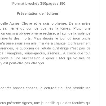
Format broché / 380pages / 18€
Présentation de l'éditeur :
pelle Agnès Cleyre et je suis orpheline. De ma mère
e, j'ai hérité du don de voir les fantômes. Plutôt une
ion qui m'a obligée à vivre recluse, à l'abri de la violence
timents des morts. Mais depuis le jour où mon oncle
 m'a prise sous son aile, ma vie a changé. Contrairement
rences, le quotidien de l'étude qu'il dirige n'est pas de
os : vampires, loups-garous, sirènes... A croire que tout
 Monde a une succession à gérer ! Moi qui voulais de
n'y est peut-être pas étranger.
e très bonnes choses, la lecture fut au final fastidieuse
us présente Agnès, une jeune fille qui a des facultés qui