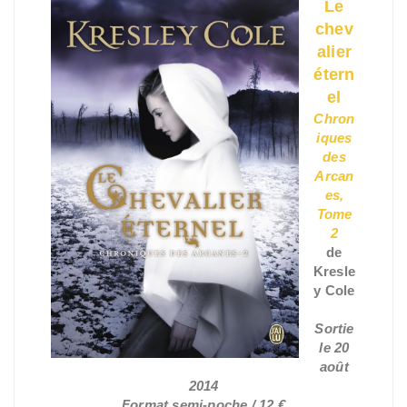
Le
chev
alier
étern
el
Chron
iques
des
Arcan
es,
Tome
2
de
Kresle
y Cole
Sortie
le 20
août
2014
Format semi-poche / 12 €