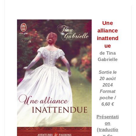
Une
alliance
inattend
ue
de Tina
Gabrielle
Sortie le
20 août
2014
Format
poche /
6,60 €
Présentati
on
(traductio
n de