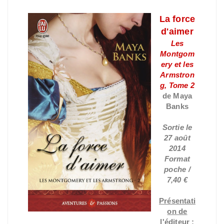
La force
d'aimer
Les
Montgom
ery et les
Armstron
g, Tome 2
de Maya
Banks
Sortie le
27 août
2014
Format
poche /
7,40 €
Présentati
on de
l'éditeur :