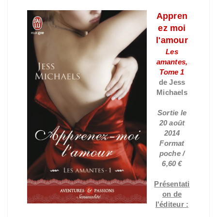
Appren
ez moi
l'amour
Les
amantes,
Tome 1
de Jess
Michaels
Sortie le
20 août
2014
Format
poche /
6,60 €
Présentati
on de
l'éditeur :