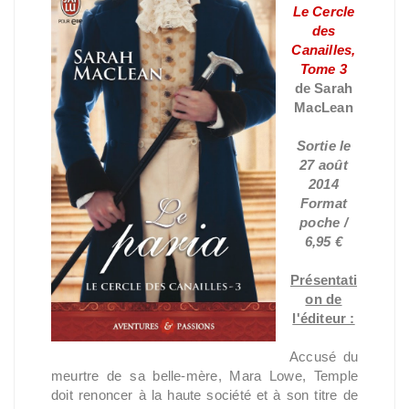
Le Cercle
des
Canailles,
Tome 3
de Sarah
MacLean
Sortie le
27 août
2014
Format
poche /
6,95 €
Présentati
on de
l'éditeur :
Accusé du
meurtre de sa belle-mère, Mara Lowe, Temple
doit renoncer à la haute société et à son titre de