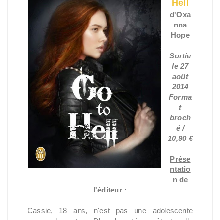
Hell
d'Oxa
nna
Hope
Sortie
le 27
août
2014
Forma
t
broch
é /
10,90 €
Prése
ntatio
n de
l'éditeur :
Cassie, 18 ans, n'est pas une adolescente