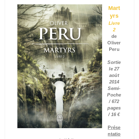
Mart
yrs
Livre
2
de
Oliver
Peru
Sortie
le 27
août
2014
Semi-
Poche
/ 672
pages
/ 16 €
Prése
ntatio