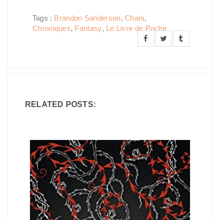
Tags :
Brandon Sanderson
,
Chani
,
Chroniques
,
Fantasy
,
Le Livre de Poche
RELATED POSTS: