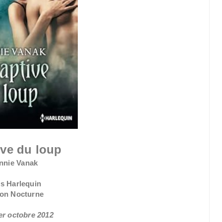
ive du loup
nnie Vanak
ns Harlequin
ion Nocturne
1er octobre 2012