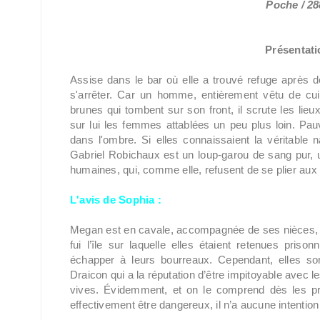
Poche / 28
Présentatio
Assise dans le bar où elle a trouvé refuge après
s'arrêter. Car un homme, entièrement vêtu de cui
brunes qui tombent sur son front, il scrute les li
sur lui les femmes attablées un peu plus loin. Pau
dans l'ombre. Si elles connaissaient la véritable 
Gabriel Robichaux est un loup-garou de sang pur, 
humaines, qui, comme elle, refusent de se plier aux l
L'avis de Sophia :
Megan est en cavale, accompagnée de ses nièces, qu
fui l’île sur laquelle elles étaient retenues pris
échapper à leurs bourreaux. Cependant, elles son
Draicon qui a la réputation d’être impitoyable avec 
vives. Évidemment, et on le comprend dès les prem
effectivement être dangereux, il n’a aucune intentio