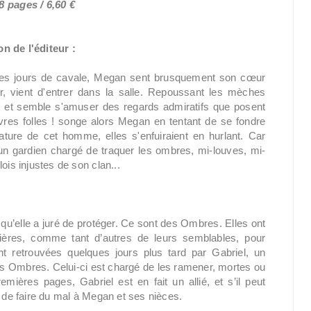
8 pages / 6,60 €
n de l'éditeur :
 des jours de cavale, Megan sent brusquement son cœur
r, vient d'entrer dans la salle. Repoussant les mèches
eux et semble s'amuser des regards admiratifs que posent
vres folles ! songe alors Megan en tentant de se fondre
nature de cet homme, elles s'enfuiraient en hurlant. Car
un gardien chargé de traquer les ombres, mi-louves, mi-
ois injustes de son clan...
’elle a juré de protéger. Ce sont des Ombres. Elles ont
onnières, comme tant d’autres de leurs semblables, pour
t retrouvées quelques jours plus tard par Gabriel, un
les Ombres. Celui-ci est chargé de les ramener, mortes ou
ières pages, Gabriel est en fait un allié, et s’il peut
n de faire du mal à Megan et ses nièces.