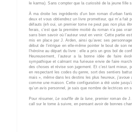
le karma). Sans compter que la curiosité de la jeune fille 
À ma droite les ingrédients d’un bon roman d’urban fant
deux et vous obtiendrez un livre prometteur, qui m’a fai
défauts (eh oui, un premier tome ne peut pas non plus êtr
ferais, c’est que la première moitié du roman n’a pas vra
sans bien savoir où l’auteur veut en venir. Cette partie e
mis en place par J. Arden, ainsi qu’avec ses personnages,
début de l’intrigue en elle-même pointer le bout de son n
l’héroïne au départ du livre : elle a pris un gros bol de co
Heureusement, l’auteur a la bonne idée de faire évolue
sympathique et calmant ma furieuse envie de faire march
des choses et révise son jugement. Et c’est tant mieux, pa
en respectant les codes du genre, sort des sentiers battus 
mais », même dans les destins les plus heureux, j’avoue a
comme une maison. Cette configuration a été usée jusqu’à 
qu’un avis personnel, je sais que nombre de lectrices en s
Pour résumer,
Le souffle de la lune
, premier roman de J.
call sur le tome à suivre, en pensant avoir de bonnes cha