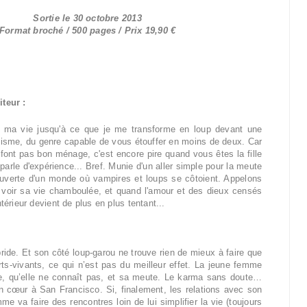
Sortie le 30 octobre 2013
Format broché / 500 pages / Prix 19,90 €
iteur :
ns ma vie jusqu'à ce que je me transforme en loup devant une
misme, du genre capable de vous étouffer en moins de deux. Car
e font pas bon ménage, c'est encore pire quand vous êtes la fille
e parle d'expérience... Bref. Munie d'un aller simple pour la meute
couverte d'un monde où vampires et loups se côtoient. Appelons
 à voir sa vie chamboulée, et quand l'amour et des dieux censés
térieur devient de plus en plus tentant...
bride. Et son côté loup-garou ne trouve rien de mieux à faire que
ts-vivants, ce qui n’est pas du meilleur effet. La jeune femme
ère, qu’elle ne connaît pas, et sa meute. Le karma sans doute…
n cœur à San Francisco. Si, finalement, les relations avec son
me va faire des rencontres loin de lui simplifier la vie (toujours