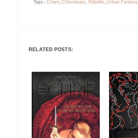
Tags :
Chani
,
Chroniques
,
Rebelle
,
Urban Fantasy /
RELATED POSTS: