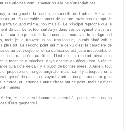
sur ses origines vont l’amener où elle ne s’attendait pas…
asy, à ma gauche la touche personnelle de l’auteur. Mixez les
t passer un très agréable moment de lecture, mais non exempt de
e parfait quand même, non mais !). Le principal reproche que je
iment de but. Le lecteur suit Anya dans ses pérégrinations, mais
st utile car elle permet de faire connaissance avec le background
 mais je l’ai trouvée un poil trop longue, j’aurais aimé voir le
ez plus tôt. Le second point qui m’a déplu c’est le caractère de
nfiance au petit-déjeuner et sa suffisance est juste insupportable.
r son caractère au fil de l’histoire, la rendant ainsi plus
er la machine à taloches. Anya change en découvrant la réalité
rce qu’à côté de ça il y a plutôt de bonnes idées, J.Arden, tout
et propose une intrigue originale, mais, car il y a toujours un «
voir grincé des dents en voyant venir le triangle amoureux gros
la corde, et j’attendais autre chose sur ce point, mais ce n’est
ont friandes.
 Arden, et je suis suffisamment accrochée pour faire un crying
nces d’être gagnante !