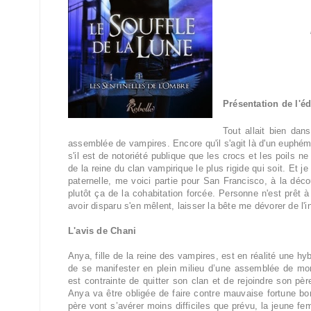
Présentation de l'éd
Tout allait bien da
assemblée de vampires. Encore qu'il s'agit là d'un euphé
s'il est de notoriété publique que les crocs et les poils n
de la reine du clan vampirique le plus rigide qui soit. Et j
paternelle, me voici partie pour San Francisco, à la dé
plutôt ça de la cohabitation forcée. Personne n'est prêt
avoir disparu s'en mêlent, laisser la bête me dévorer de l'in
L'avis de Chani
Anya, fille de la reine des vampires, est en réalité une hy
de se manifester en plein milieu d’une assemblée de mor
est contrainte de quitter son clan et de rejoindre son p
Anya va être obligée de faire contre mauvaise fortune bo
père vont s’avérer moins difficiles que prévu, la jeune fem