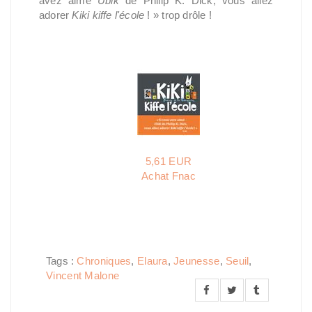
avez aimé
Ubik
de Philip K. Dick, vous allez
adorer
Kiki kiffe l'école
! » trop drôle !
5,61 EUR
Achat Fnac
Tags :
Chroniques
,
Elaura
,
Jeunesse
,
Seuil
,
Vincent Malone