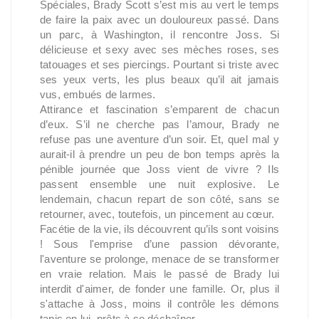
Spéciales, Brady Scott s’est mis au vert le temps
de faire la paix avec un douloureux passé. Dans
un parc, à Washington, il rencontre Joss. Si
délicieuse et sexy avec ses mèches roses, ses
tatouages et ses piercings. Pourtant si triste avec
ses yeux verts, les plus beaux qu’il ait jamais
vus, embués de larmes.
Attirance et fascination s’emparent de chacun
d’eux. S’il ne cherche pas l’amour, Brady ne
refuse pas une aventure d’un soir. Et, quel mal y
aurait-il à prendre un peu de bon temps après la
pénible journée que Joss vient de vivre ? Ils
passent ensemble une nuit explosive. Le
lendemain, chacun repart de son côté, sans se
retourner, avec, toutefois, un pincement au cœur.
Facétie de la vie, ils découvrent qu’ils sont voisins
! Sous l'emprise d’une passion dévorante,
l'aventure se prolonge, menace de se transformer
en vraie relation. Mais le passé de Brady lui
interdit d'aimer, de fonder une famille. Or, plus il
s'attache à Joss, moins il contrôle les démons
tapis en lui, prêts à se déchaîner…