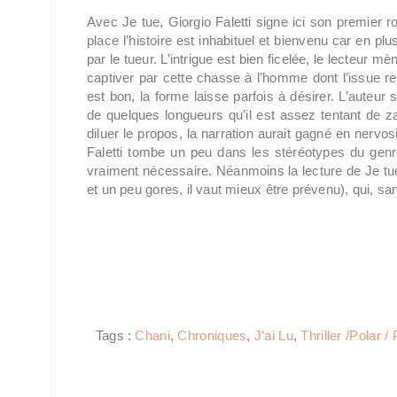
Avec Je tue, Giorgio Faletti signe ici son premier r
place l’histoire est inhabituel et bienvenu car en plu
par le tueur. L’intrigue est bien ficelée, le lecteur 
captiver par cette chasse à l’homme dont l’issue rest
est bon, la forme laisse parfois à désirer. L’auteur s
de quelques longueurs qu’il est assez tentant de zap
diluer le propos, la narration aurait gagné en nervos
Faletti tombe un peu dans les stéréotypes du genr
vraiment nécessaire. Néanmoins la lecture de Je tue
et un peu gores, il vaut mieux être prévenu), qui, san
Tags :
Chani
,
Chroniques
,
J'ai Lu
,
Thriller /Polar / 