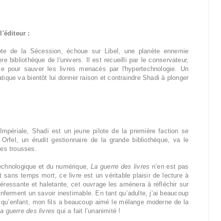
'éditeur :
lote de la Sécession, échoue sur Libel, une planète ennemie
re bibliothèque de l'univers. Il est recueilli par le conservateur,
tte pour sauver les livres menacés par l'hypertechnologie. Un
que va bientôt lui donner raison et contraindre Shadi à plonger
Impériale, Shadi est un jeune pilote de la première faction se
 Orfel, un érudit gestionnaire de la grande bibliothèque, va le
ses trousses.
technologique et du numérique,
La guerre des livres
n’en est pas
 sans temps mort, ce livre est un véritable plaisir de lecture à
ntéressante et haletante, cet ouvrage les amènera à réfléchir sur
 renferment un savoir inestimable. En tant qu’adulte, j’ai beaucoup
nt qu’enfant, mon fils a beaucoup aimé le mélange moderne de la
a guerre des livres
qui a fait l’unanimité !