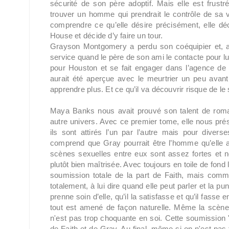
sécurité de son père adoptif. Mais elle est frust
trouver un homme qui prendrait le contrôle de sa v
comprendre ce qu’elle désire précisément, elle d
House et décide d’y faire un tour.
Grayson Montgomery a perdu son coéquipier et, ap
service quand le père de son ami le contacte pour 
pour Houston et se fait engager dans l’agence de 
aurait été aperçue avec le meurtrier un peu avant l
apprendre plus. Et ce qu’il va découvrir risque de le
Maya Banks nous avait prouvé son talent de roman
autre univers. Avec ce premier tome, elle nous pré
ils sont attirés l’un par l’autre mais pour diver
comprend que Gray pourrait être l’homme qu’elle at
scènes sexuelles entre eux sont assez fortes et n
plutôt bien maîtrisée. Avec toujours en toile de fond
soumission totale de la part de Faith, mais comme
totalement, à lui dire quand elle peut parler et la pun
prenne soin d’elle, qu’il la satisfasse et qu’il fasse 
tout est amené de façon naturelle. Même la scène à
n'est pas trop choquante en soi. Cette soumissio
de Faith et de Gray. Au final, même si on n'est pas 