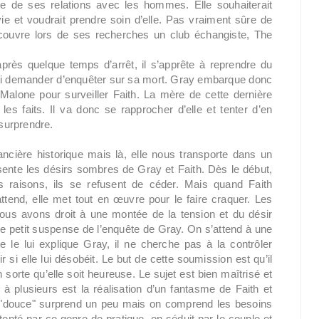
rée de ses relations avec les hommes. Elle souhaiterait
ie et voudrait prendre soin d’elle. Pas vraiment sûre de
écouvre lors de ses recherches un club échangiste, The
rès quelque temps d’arrêt, il s’apprête à reprendre du
lui demander d’enquêter sur sa mort. Gray embarque donc
Malone pour surveiller Faith. La mère de cette dernière
es faits. Il va donc se rapprocher d’elle et tenter d’en
 surprendre.
cière historique mais là, elle nous transporte dans un
sente les désirs sombres de Gray et Faith. Dès le début,
ses raisons, ils se refusent de céder. Mais quand Faith
tend, elle met tout en œuvre pour le faire craquer. Les
ous avons droit à une montée de la tension et du désir
 le petit suspense de l’enquête de Gray. On s’attend à une
 le lui explique Gray, il ne cherche pas à la contrôler
ir si elle lui désobéit. Le but de cette soumission est qu’il
en sorte qu’elle soit heureuse. Le sujet est bien maîtrisé et
 plusieurs est la réalisation d’un fantasme de Faith et
n "douce" surprend un peu mais on comprend les besoins
tenté par ce genre de pratique, on séduit par le couple et