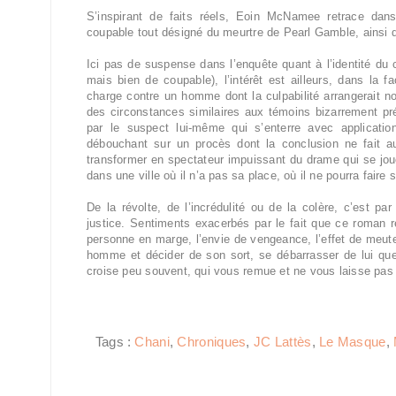
S’inspirant de faits réels, Eoin McNamee retrace da
coupable tout désigné du meurtre de Pearl Gamble, ainsi 
Ici pas de suspense dans l’enquête quant à l’identité du
mais bien de coupable), l’intérêt est ailleurs, dans la 
charge contre un homme dont la culpabilité arrangerait n
des circonstances similaires aux témoins bizarrement p
par le suspect lui-même qui s’enterre avec applicati
débouchant sur un procès dont la conclusion ne fait au
transformer en spectateur impuissant du drame qui se jou
dans une ville où il n’a pas sa place, où il ne pourra faire
De la révolte, de l’incrédulité ou de la colère, c’est p
justice. Sentiments exacerbés par le fait que ce roman re
personne en marge, l’envie de vengeance, l’effet de meut
homme et décider de son sort, se débarrasser de lui quel
croise peu souvent, qui vous remue et ne vous laisse pas i
Tags :
Chani
,
Chroniques
,
JC Lattès
,
Le Masque
,