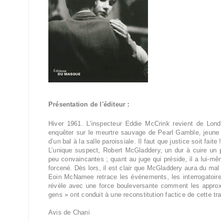
Présentation de l'éditeur :
Hiver 1961. L’inspecteur Eddie McCrink revient de Londr
enquêter sur le meurtre sauvage de Pearl Gamble, jeune 
d’un bal à la salle paroissiale. Il faut que justice soit faite 
L’unique suspect, Robert McGladdery, un dur à cuire un p
peu convaincantes ; quant au juge qui préside, il a lui-m
forcené. Dès lors, il est clair que McGladdery aura du mal
Eoin McNamee retrace les événements, les interrogatoires,
révèle avec une force bouleversante comment les approxi
gens » ont conduit à une reconstitution factice de cette tr
Avis de Chani