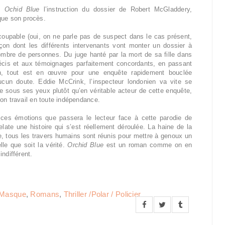
ns
Ochid Blue
l’instruction du dossier de Robert McGladdery,
que son procès.
 coupable (oui, on ne parle pas de suspect dans le cas présent,
façon dont les différents intervenants vont monter un dossier à
ombre de personnes. Du juge hanté par la mort de sa fille dans
récis et aux témoignages parfaitement concordants, en passant
on, tout est en œuvre pour une enquête rapidement bouclée
cun doute. Eddie McCrink, l’inspecteur londonien va vite se
e sous ses yeux plutôt qu’en véritable acteur de cette enquête,
 son travail en toute indépendance.
ar ces émotions que passera le lecteur face à cette parodie de
late une histoire qui s’est réellement déroulée. La haine de la
e, tous les travers humains sont réunis pour mettre à genoux un
le que soit la vérité.
Orchid Blue
est un roman comme on en
ndifférent.
Masque
,
Romans
,
Thriller /Polar / Policier