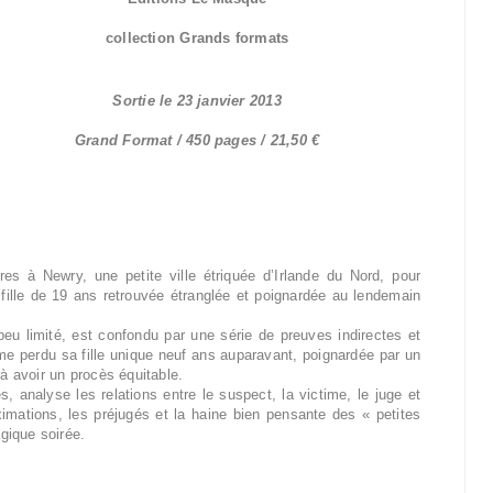
collection Grands formats
Sortie le 23 janvier 2013
Grand Format / 450 pages / 21,50 €
es à Newry, une petite ville étriquée d’Irlande du Nord, pour
fille de 19 ans retrouvée étranglée et poignardée au lendemain
!
eu limité, est confondu par une série de preuves indirectes et
ême perdu sa fille unique neuf ans auparavant, poignardée par un
 à avoir un procès équitable.
 analyse les relations entre le suspect, la victime, le juge et
mations, les préjugés et la haine bien pensante des « petites
agique soirée.