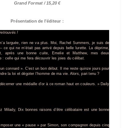
Grand Format / 15,20 €
Présentation de l'éditeur :
retrouvés !
’a larguée, rien ne va plus. Moi, Rachel Summers, je suis de
– ce qui ne m’était pas arrivé depuis belle lurette. La déprime,
nt, après une bonne cuite, Emelie et Matthew, mes deux
: celle qui me fera découvrir les joies du célibat.
 un connard ». C’est un bon début. Il me reste quinze jours pour
indre la loi et dégoter l’homme de ma vie. Alors, pari tenu ?
 décerner une médaille d’or à ce roman haut en couleurs. » Daily
z Milady, Dix bonnes raisons d’être célibataire est une bonne
 imposer une « pause » par Simon, son compagnon depuis cinq