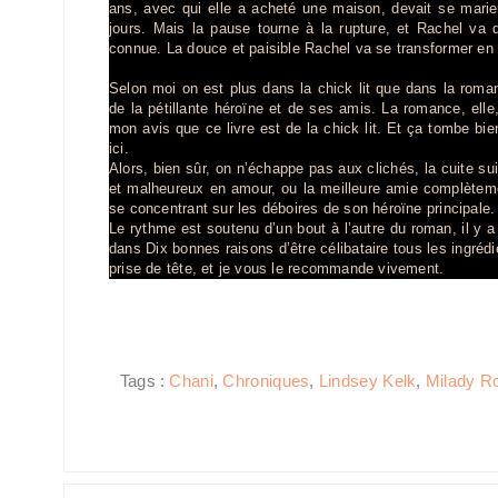
ans, avec qui elle a acheté une maison, devait se marier,
jours. Mais la pause tourne à la rupture, et Rachel va de
connue. La douce et paisible Rachel va se transformer en t
Selon moi on est plus dans la chick lit que dans la roman
de la pétillante héroïne et de ses amis. La romance, elle,
mon avis que ce livre est de la chick lit. Et ça tombe bie
ici.
Alors, bien sûr, on n’échappe pas aux clichés, la cuite 
et malheureux en amour, ou la meilleure amie complètemen
se concentrant sur les déboires de son héroïne principale.
Le rythme est soutenu d’un bout à l’autre du roman, il y a
dans Dix bonnes raisons d’être célibataire tous les ingréd
prise de tête, et je vous le recommande vivement.
Tags :
Chani
,
Chroniques
,
Lindsey Kelk
,
Milady 