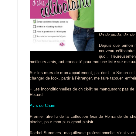
Un de perdu, dix de 
Depuis que Simon m
nouveau célibataire 
quoi. Heureuseme
meilleurs amis, ont concocté pour moi une liste sur-mesure 
Sur les murs de mon appartement, j’ai écrit : « Simon est
changer de look, partir à l’étranger, me faire tatouer, enfre
« Les inconditionnelles de chick-lit ne manqueront pas de
Record
Avis de Chani
Premier titre lu de la collection Grande Romande de che
pioche, pour mon plus grand plaisir.
Rachel Summers, maquilleuse professionnelle, s’est vue