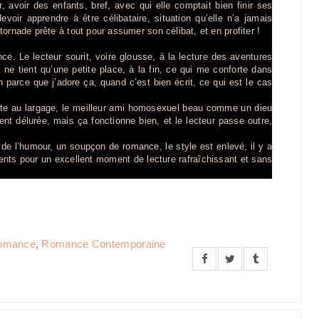
 avoir des enfants, bref, avec qui elle comptait bien finir ses
voir apprendre à être célibataire, situation qu’elle n’a jamais
ornade prête à tout pour assumer son célibat, et en profiter !
ce. Le lecteur sourit, voire glousse, à la lecture des aventures
 ne tient qu’une petite place, à la fin, ce qui me conforte dans
n parce que j’adore ça, quand c’est bien écrit, ce qui est le cas
suite au largage, le meilleur ami homosexuel beau comme un dieu
t délurée, mais ça fonctionne bien, et le lecteur passe outre,
 de l’humour, un soupçon de romance, le style est enlevé, il y a
ients pour un excellent moment de lecture rafraîchissant et sans
Romance
,
Romance Contemporaine