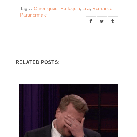
Tags :
Chroniques
,
Harlequin
,
Lila
,
Romance
Paranormale
RELATED POSTS: