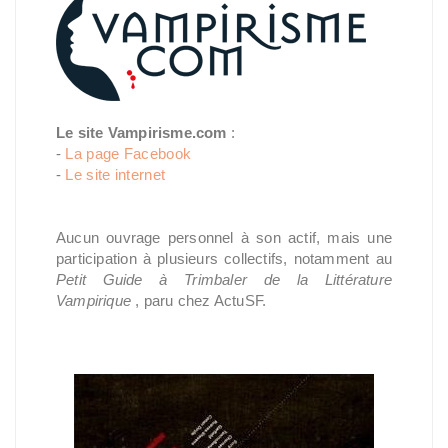
Le site Vampirisme.com
:
-
La page Facebook
-
Le site internet
Aucun ouvrage personnel à son actif, mais une
participation à plusieurs collectifs, notamment au
Petit Guide à Trimbaler de la Littérature
Vampirique
, paru chez ActuSF.