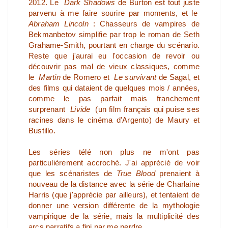
2012. Le
Dark Shadows
de Burton est tout juste
parvenu à me faire sourire par moments, et le
Abraham Lincoln
: Chasseurs de vampires de
Bekmanbetov simplifie par trop le roman de Seth
Grahame-Smith, pourtant en charge du scénario.
Reste que j'aurai eu l'occasion de revoir ou
découvrir pas mal de vieux classiques, comme
le
Martin
de Romero et
Le survivant
de Sagal, et
des films qui dataient de quelques mois / années,
comme le pas parfait mais franchement
surprenant
Livide
(un film français qui puise ses
racines dans le cinéma d'Argento) de Maury et
Bustillo.
Les séries télé non plus ne m'ont pas
particulièrement accroché. J'ai apprécié de voir
que les scénaristes de
True Blood
prenaient à
nouveau de la distance avec la série de Charlaine
Harris (que j'apprécie par ailleurs), et tentaient de
donner une version différente de la mythologie
vampirique de la série, mais la multiplicité des
arcs narratifs a fini par me perdre.