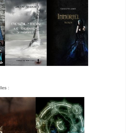
lles
: