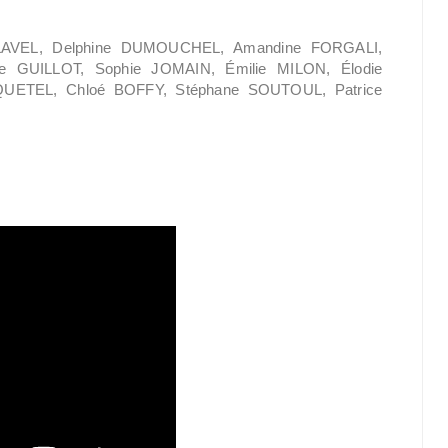
LAVEL, Delphine DUMOUCHEL, Amandine FORGALI,
e GUILLOT, Sophie JOMAIN, Émilie MILON, Élodie
QUETEL, Chloé BOFFY, Stéphane SOUTOUL, Patrice