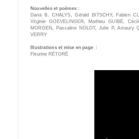
Nouvelles et poèmes
:
Dana B. CHALYS, Gérald BITSCHY, Fabien C
Virginie GOEVELINGER, Mathieu GUIBÉ, Cécil
MORGEN, Pascaline NOLOT, Julie P, Amaury 
VERRY
Illustrations et mise en page
:
Fleurine RÉTORÉ