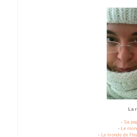
La r
-
Sa pa
-
Le mond
-
Le monde de Fleu