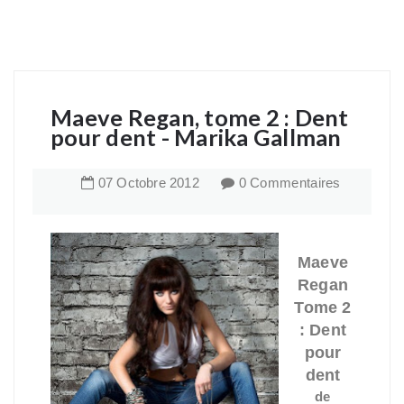
Maeve Regan, tome 2 : Dent
pour dent - Marika Gallman
07
Octobre
2012
0 Commentaires
Maeve
Regan
Tome 2
: Dent
pour
dent
de