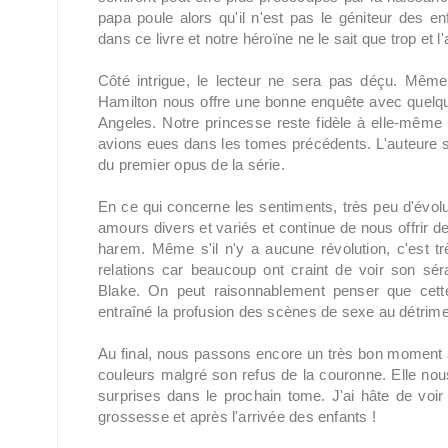
papa poule alors qu'il n'est pas le géniteur des en
dans ce livre et notre héroïne ne le sait que trop et l
Côté intrigue, le lecteur ne sera pas déçu. Même 
Hamilton nous offre une bonne enquête avec quelque
Angeles. Notre princesse reste fidèle à elle-mêm
avions eues dans les tomes précédents. L'auteure s
du premier opus de la série.
En ce qui concerne les sentiments, très peu d'évo
amours divers et variés et continue de nous offrir 
harem. Même s'il n'y a aucune révolution, c'est tr
relations car beaucoup ont craint de voir son séra
Blake. On peut raisonnablement penser que cette
entraîné la profusion des scènes de sexe au détrimen
Au final, nous passons encore un très bon moment a
couleurs malgré son refus de la couronne. Elle nou
surprises dans le prochain tome. J'ai hâte de voi
grossesse et après l'arrivée des enfants !