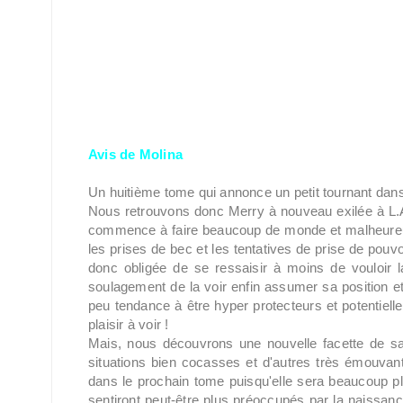
Avis de Molina
Un huitième tome qui annonce un petit tournant dans 
Nous retrouvons donc Merry à nouveau exilée à L.A
commence à faire beaucoup de monde et malheureus
les prises de bec et les tentatives de prise de pouv
donc obligée de se ressaisir à moins de vouloir la
soulagement de la voir enfin assumer sa position 
peu tendance à être hyper protecteurs et potentielle
plaisir à voir !
Mais, nous découvrons une nouvelle facette de sa
situations bien cocasses et d'autres très émouvante
dans le prochain tome puisqu'elle sera beaucoup 
sentiront peut-être plus préoccupés par la naissance