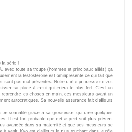
la série !
. avec toute sa troupe (hommes et principaux alliés) ça
ement la testostérone est omniprésente ce qui fait que
oir sont pas mal présentes. Notre chère princesse se voit
isser sa place à celui qui criera le plus fort. C'est un
et reprendre les choses en main, ces messieurs ayant un
ment autocratiques. Sa nouvelle assurance fait d'ailleurs
 personnalité grâce à sa grossesse, qui crée quelques
s. Il est fort probable que cet aspect soit plus présent
plus avancée dans sa maternité et que ses messieurs se
 à venir. Kyo est d'ailleurs le plus touchant dans le rôle