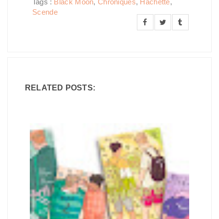
Tags :
Black Moon
,
Chroniques
,
Hachette
,
Scende
RELATED POSTS: