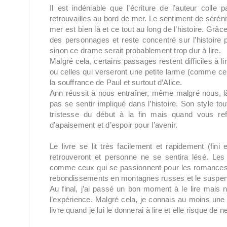
Il est indéniable que l’écriture de l’auteur colle
retrouvailles au bord de mer. Le sentiment de sérén
mer est bien là et ce tout au long de l’histoire. Grâ
des personnages et reste concentré sur l’histoire
sinon ce drame serait probablement trop dur à lire.
Malgré cela, certains passages restent difficiles à 
ou celles qui verseront une petite larme (comme ce fut
la souffrance de Paul et surtout d’Alice.
Ann réussit à nous entraîner, même malgré nous, là 
pas se sentir impliqué dans l’histoire. Son style t
tristesse du début à la fin mais quand vous re
d’apaisement et d’espoir pour l’avenir.
Le livre se lit très facilement et rapidement (fin
retrouveront et personne ne se sentira lésé. Le
comme ceux qui se passionnent pour les romances c
rebondissements en montagnes russes et le suspen
Au final, j’ai passé un bon moment à le lire mais 
l’expérience. Malgré cela, je connais au moins un
livre quand je lui le donnerai à lire et elle risque de n