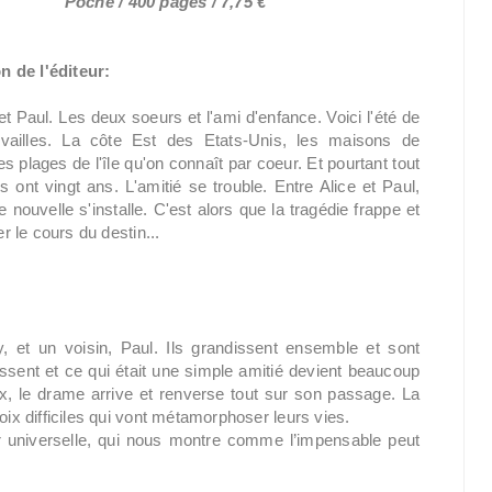
Poche / 400 pages / 7,75 €
n de l'éditeur:
 et Paul. Les deux soeurs et l'ami d'enfance. Voici l'été de
uvailles. La côte Est des Etats-Unis, les maisons de
s plages de l'île qu'on connaît par coeur. Et pourtant tout
s ont vingt ans. L'amitié se trouble. Entre Alice et Paul,
e nouvelle s'installe. C'est alors que la tragédie frappe et
r le cours du destin...
, et un voisin, Paul. Ils grandissent ensemble et sont
ssent et ce qui était une simple amitié devient beaucoup
ux, le drame arrive et renverse tout sur son passage. La
oix difficiles qui vont métamorphoser leurs vies.
r universelle, qui nous montre comme l’impensable peut