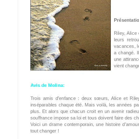
Présentatio
Riley, Alice
leurs retro
vacances, le
a changé. Il
une attiranc
vient change
Avis de Molina:
Trois amis d’enfance : deux sœurs, Alice et Riley
inséparables chaque été. Mais voilà, les années pa
plus. Et alors que chacun croit en un avenir radie
souffrance impose sa loi et tous doivent faire des ch
Voici un drame contemporain, une histoire d’amou
tout changer !