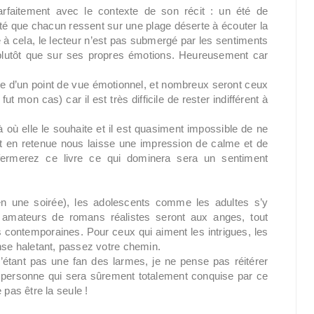
 parfaitement avec le contexte de son récit : un été de
ité que chacun ressent sur une plage déserte à écouter la
ce à cela, le lecteur n’est pas submergé par les sentiments
 plutôt que sur ses propres émotions. Heureusement car
lire d’un point de vue émotionnel, et nombreux seront ceux
 mon cas) car il est très difficile de rester indifférent à
où elle le souhaite et il est quasiment impossible de ne
out en retenue nous laisse une impression de calme et de
fermerez ce livre ce qui dominera sera un sentiment
i en une soirée), les adolescents comme les adultes s’y
s amateurs de romans réalistes seront aux anges, tout
ontemporaines. Pour ceux qui aiment les intrigues, les
se haletant, passez votre chemin.
n’étant pas une fan des larmes, je ne pense pas réitérer
e personne qui sera sûrement totalement conquise par ce
e pas être la seule !