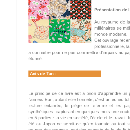
Présentation de l
Au royaume de la t
millénaires se mê
monde moderne.
Cet ouvrage recens
professionnelle, l
à connaître pour ne pas commettre d’impairs au pay
étonné.
Avis de Tan
:
Le principe de ce livre est a priori d'apprendre un
l'année. Bon, autant être honnête, c'est un échec tot
lecture entamée, le piège se referme et les pag
synthétiques, capturant en quelques mots une coutum
en 5 parties : la vie en société, l'école et le travail
été au Japon ne serait-ce qu'en touriste ou tout
travers des mangas, certains aspects de la vie là-b