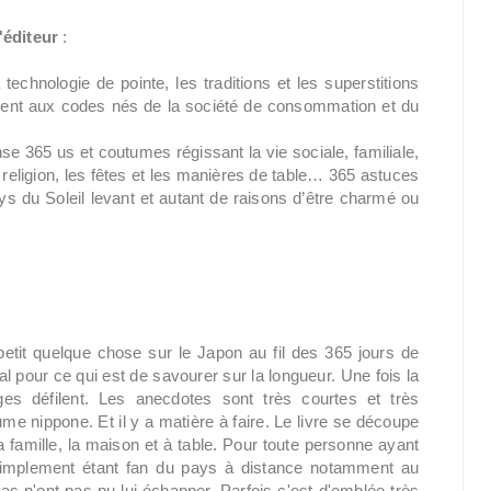
'éditeur
:
echnologie de pointe, les traditions et les superstitions
lent aux codes nés de la société de consommation et du
e 365 us et coutumes régissant la vie sociale, familiale,
a religion, les fêtes et les manières de table… 365 astuces
s du Soleil levant et autant de raisons d’être charmé ou
 petit quelque chose sur le Japon au fil des 365 jours de
al pour ce qui est de savourer sur la longueur. Une fois la
es défilent. Les anecdotes sont très courtes et très
e nippone. Et il y a matière à faire. Le livre se découpe
, la famille, la maison et à table. Pour toute personne ayant
 simplement étant fan du pays à distance notamment au
as n'ont pas pu lui échapper. Parfois c'est d'emblée très