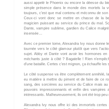
aussi appelé le Phoenix ou encore la déesse du b
simple présence dans le monde des mortels la ve
toujours, c’est que mal contenu et méconnu de son 
Ceux-ci vont donc se mettre en chasse de la bel
magicien puissant au service du prince du mal. So
Dante, vampire sublime, gardien du Calice malgré l
insensée…
Avec ce premier tome, Alexandra Ivy nous donne le
tournée vers le côté glamour plutôt que vers l’act
sujet. Abby et Dante vont avoir les hormones en éb
méchants juste à côté ? Bagatelle ! Rien n’empêch
d’une bataille. Certes c’est mignon, ça échauffe les s
Le côté suspense va être complètement annihilé, lais
eu matière à mettre du piment et de faire de ce r
sang, des sorcières au service du Calice mais a
pouvoirs impressionnants et enfin des vampires a
intéressants. Malheureusement, ils ont été trop pe
Alexandra Ivy nous offre ici des immortels certes