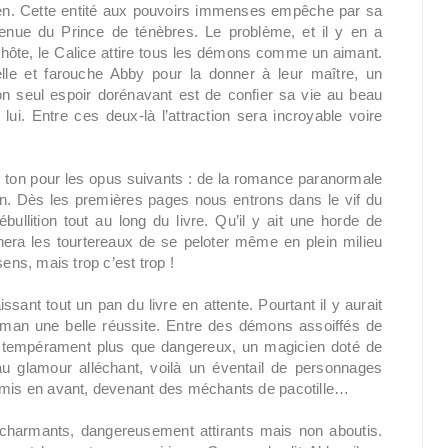
ien. Cette entité aux pouvoirs immenses empêche par sa
nue du Prince de ténèbres. Le problème, et il y en a
hôte, le Calice attire tous les démons comme un aimant.
le et farouche Abby pour la donner à leur maître, un
n seul espoir dorénavant est de confier sa vie au beau
ui. Entre ces deux-là l’attraction sera incroyable voire
 ton pour les opus suivants : de la romance paranormale
ion. Dès les premières pages nous entrons dans le vif du
ullition tout au long du livre. Qu’il y ait une horde de
era les tourtereaux de se peloter même en plein milieu
ens, mais trop c’est trop !
sant tout un pan du livre en attente. Pourtant il y aurait
oman une belle réussite. Entre des démons assoiffés de
u tempérament plus que dangereux, un magicien doté de
u glamour alléchant, voilà un éventail de personnages
u mis en avant, devenant des méchants de pacotille…
 charmants, dangereusement attirants mais non aboutis.