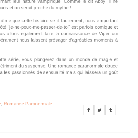
cernant leur nature vampirique. Comme le dit Abby, il ne
uris et on serait proche du mythe !
 même que cette histoire se lit facilement, nous emportant
côté "je-ne-peux-me-passer-de-toi" est parfois comique et
ous allons également faire la connaissance de Viper qui
pérament nous laissent présager d’agréables moments à
ette série, vous plongerez dans un monde de magie et
 détriment du suspense. Une romance paranormale douce
era les passionnés de sensualité mais qui laissera un goût
y
,
Romance Paranormale