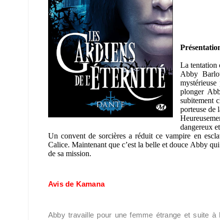
Présentation
La tentation
Abby Barlow
mystérieuse 
plonger Abb
subitement c
porteuse de l
Heureusemen
dangereux et
Un convent de sorcières a réduit ce vampire en esclav
Calice. Maintenant que c’est la belle et douce Abby qu
de sa mission.
Avis de Kamana
Abby travaille pour une femme étrange et suite à l