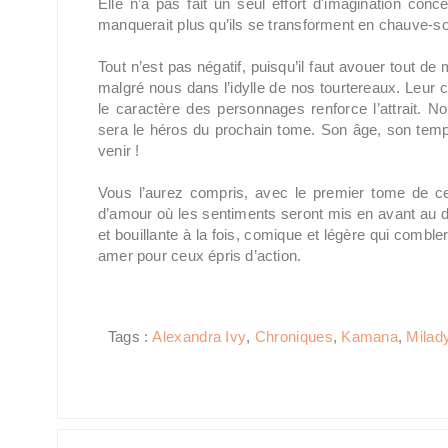
Elle n’a pas fait un seul effort d'imagination con
manquerait plus qu’ils se transforment en chauve-so
Tout n’est pas négatif, puisqu’il faut avouer tout de
malgré nous dans l’idylle de nos tourtereaux. Leur 
le caractère des personnages renforce l’attrait. N
sera le héros du prochain tome. Son âge, son tem
venir !
Vous l’aurez compris, avec le premier tome de c
d’amour où les sentiments seront mis en avant au
et bouillante à la fois, comique et légère qui combl
amer pour ceux épris d’action.
Tags :
Alexandra Ivy
,
Chroniques
,
Kamana
,
Milad