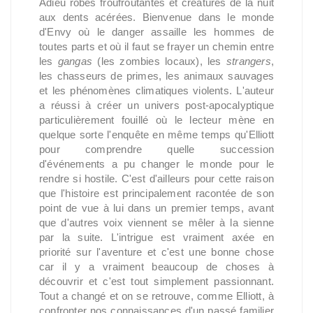
Adieu robes froufroutantes et créatures de la nuit
aux dents acérées. Bienvenue dans le monde
d'Envy où le danger assaille les hommes de
toutes parts et où il faut se frayer un chemin entre
les
gangas
(les zombies locaux), les
strangers
,
les chasseurs de primes, les animaux sauvages
et les phénomènes climatiques violents. L'auteur
a réussi à créer un univers post-apocalyptique
particulièrement fouillé où le lecteur mène en
quelque sorte l'enquête en même temps qu'Elliott
pour comprendre quelle succession
d'événements a pu changer le monde pour le
rendre si hostile. C'est d'ailleurs pour cette raison
que l'histoire est principalement racontée de son
point de vue à lui dans un premier temps, avant
que d'autres voix viennent se mêler à la sienne
par la suite. L'intrigue est vraiment axée en
priorité sur l'aventure et c'est une bonne chose
car il y a vraiment beaucoup de choses à
découvrir et c'est tout simplement passionnant.
Tout a changé et on se retrouve, comme Elliott, à
confronter nos connaissances d'un passé familier