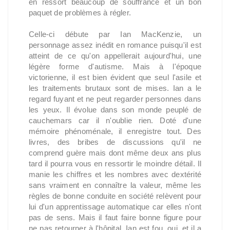
en ressort beaucoup de souffrance et un bon
paquet de problèmes à régler.
Celle-ci débute par Ian MacKenzie, un
personnage assez inédit en romance puisqu'il est
atteint de ce qu'on appellerait aujourd'hui, une
légère forme d'autisme. Mais à l'époque
victorienne, il est bien évident que seul l'asile et
les traitements brutaux sont de mises. Ian a le
regard fuyant et ne peut regarder personnes dans
les yeux. Il évolue dans son monde peuplé de
cauchemars car il n'oublie rien. Doté d'une
mémoire phénoménale, il enregistre tout. Des
livres, des bribes de discussions qu'il ne
comprend guère mais dont même deux ans plus
tard il pourra vous en ressortir le moindre détail. Il
manie les chiffres et les nombres avec dextérité
sans vraiment en connaître la valeur, même les
règles de bonne conduite en société relèvent pour
lui d'un apprentissage automatique car elles n'ont
pas de sens. Mais il faut faire bonne figure pour
ne pas retourner à l'hôpital. Ian est fou, oui, et il a