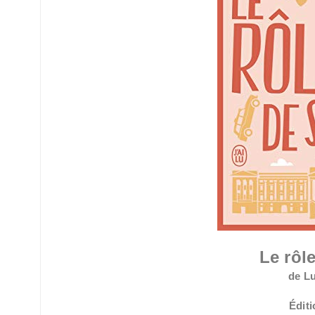
Le rôle
de L
Éditi