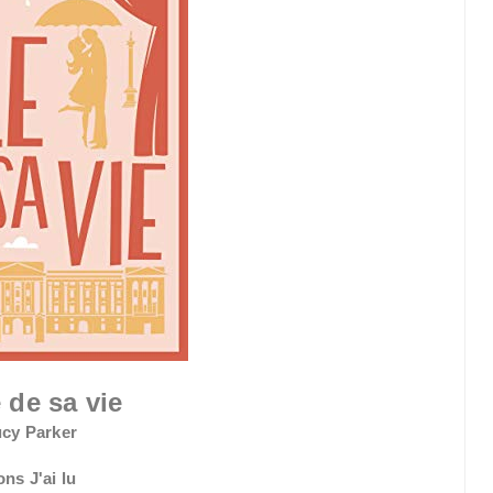
 de sa vie
ucy Parker
ons J'ai lu