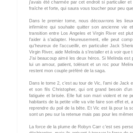
j’avais été charmée par cet endroit si particulier et
fraîche et forte, qui saura vous toucher pour peu qu
Dans le premier tome, nous découvrons les lie
infirmière qui souhaite quitter son ancienne vie e
transition entre Los Angeles et Virgin River est pl
l’aider à s’adapter. Heureusement, elle peut compt
qu’heureux de l’accueillir, en particulier Jack She
Virgin River, aide Melinda à s’installer et à voir qu
J’ai beaucoup aimé les deux héros. Si Melinda est p
lui un amour, patient, tolérant et un roc pour Melind
restent mon couple préféré de la saga.
Dans le tome 2, c’est au tour de Vic, l’ami de Jack et 
et son fils Christopher, qui ont grand besoin d’un
fatiguée et brisée. Elle fuit son mari violent et ne 
habitants de la petite ville va vite faire son effet e
reprendre du poil de la bête. Et Vic est là pour la 
sont un peu sur la retenue mais pas pour les même
La force de la plume de Robyn Carr c’est ses perso
déchirantes, mais ils arrivent à trouver la force de