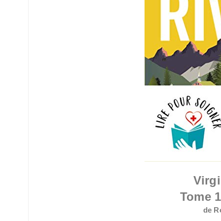
Virg
Tome 1
de R