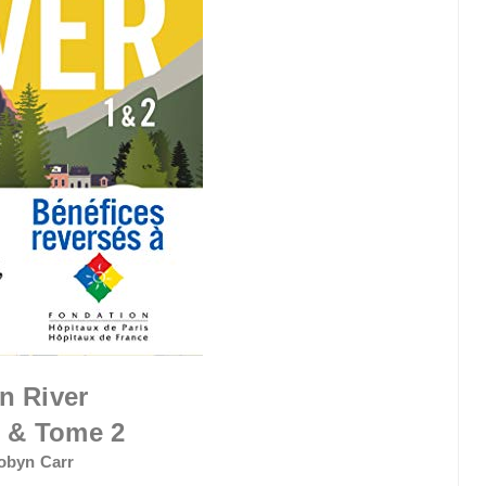
in River
 & Tome 2
obyn Carr