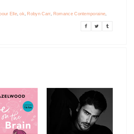
pour Elle
,
ok
,
Robyn Carr
,
Romance Contemporaine
,