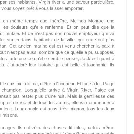
 par ses habitants. Virgin river a une saveur particulière,
e vous soyez prêt à vous laisser emporter.
ux en même temps que l’héroïne, Melinda Monroe, une
t les douleurs qu’elle renferme. Et on peut dire que la
utôt brutale. Et ce n’est pas son nouvel employeur qui va
er sur certains habitants de la ville, qui eux sont plus
ridan. Cet ancien marine qui est venu chercher la paix à
e tout n’est pas aussi sombre que ce qu’elle a pu supposer.
lus forte que ce qu’elle semble penser, Jack est quant à
a. J’ai adoré leur histoire qui est belle et touchante. Ils
le cuisinier du bar, d’être à l’honneur. Et face à lui, Paige
 champion. Lorsqu’elle arrive à Virgin River, Paige est
pensait pas rester plus d’une nuit. Mais la gentillesse des
t, auprès de Vic et de tous les autres, elle va commencer à
soutenir. Leur couple est aussi très mignon, tous les deux
s raisons.
nnages. Ils ont vécu des choses difficiles, parfois même
 continuer à avancer malgré tout.
Virgin River
est une série