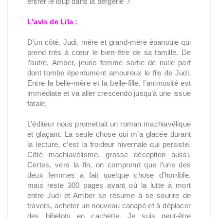
entrer le loup dans la bergerie ?
L'avis de Lila :
D’un côté, Judi, mère et grand-mère épanouie qui
prend très à cœur le bien-être de sa famille. De
l’autre, Amber, jeune femme sortie de nulle part
dont tombe éperdument amoureux le fils de Judi.
Entre la belle-mère et la belle-fille, l’animosité est
immédiate et va aller crescendo jusqu’à une issue
fatale.
L’éditeur nous promettait un roman machiavélique
et glaçant. La seule chose qui m’a glacée durant
la lecture, c’est la froideur hivernale qui persiste.
Côté machiavélisme, grosse déception aussi.
Certes, vers la fin, on comprend que l’une des
deux femmes a fait quelque chose d’horrible,
mais reste 300 pages avant où la lutte à mort
entre Judi et Amber se résume à se sourire de
travers, acheter un nouveau canapé et à déplacer
des bibelots en cachette. Je suis peut-être