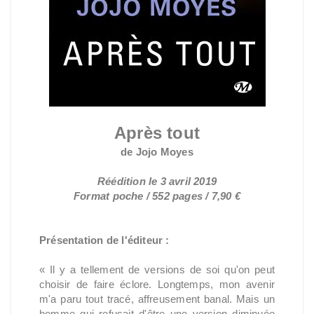
Après tout
de Jojo Moyes
Réédition le 3 avril 2019
Format poche / 552 pages / 7,90 €
Présentation de l'éditeur :
« Il y a tellement de versions de soi qu'on peut
choisir de faire éclore. Longtemps, mon avenir
m'a paru tout tracé, affreusement banal. Mais un
homme qui refusait d'être une version diminuée