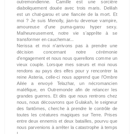
outremondienne. Camille est une sorcière
diaboliquement douée avec trois maris. Delilah
est un chat-garou et une fiancée de la mort. Et
moi ? Je suis Menolly, jian-tu devenue vampire,
amoureuse d’une puma-garou hyper sexy.
Malheureusement, notre vie s'apprête à se
transformer en cauchemar...
Nerissa et moi n’arrivons pas à prendre une
décision concernant notre cérémonie
d’engagement et nous nous querellons comme un
vieux couple. Lorsque mes sœurs et moi nous
rendons au pays des elfes pour y rencontrer la
reine Asteria, celle-ci nous apprend que l’Ombre
Ailée a envoyé Telazhar, un nécromancien
maléfique, en Outremonde afin de relancer les
grandes guerres. Et dès que nous rentrons chez
nous, nous découvrons que Gulakah, le seigneur
des fantômes, cherche à prendre le contrôle de
toutes les créatures magiques sur Terre. Prises
entre deux ennemis et deux batailles, pourvu que
nous parvenions à arrêter la catastrophe à temps
!