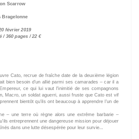
on Scarrow
s Bragelonne
20 février 2019
 / 360 pages / 22 €
ouvre Cato, recrue de fraîche date de la deuxième légion
rait bien besoin d’un allié parmi ses camarades – car il a
Empereur, ce qui lui vaut l’inimitié de ses compagnons
n, Macro, un soldat aguerri, aussi fruste que Cato est vif
omprennent bientôt qu’ils ont beaucoup à apprendre l’un de
 – une terre où règne alors une extrême barbarie –
qu’ils entreprennent une dangereuse mission pour déjouer
aînés dans une lutte désespérée pour leur survie...