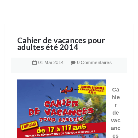
Cahier de vacances pour
adultes été 2014
01
Mai
2014
0 Commentaires
Ca
hie
r
de
vac
anc
es