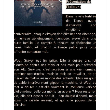
Présentation de
l'éditeur :
Dans la ville fortifiée
de Kersh, avant
d’atteindre son
vingtième
anniversaire, chaque citoyen doit éliminer son Alter ego,
un jumeau génétiquement identique, élevé dans une
autre famille. Le compte à rebours se déclenche un
beau matin, et chacun a trente petits jours pour
affronter son autre moi.
West Grayer est fin prête. Elle a quinze ans, et
s’entraîne depuis des mois et des mois pour affronter
son Alt. Survivre, c’est accéder à une vie normale,
terminer ses études, avoir le droit de travailler, de se
marier, de mettre au monde des enfants. Mais un grain
de sable imprévu vient gripper la machine, et West se
met à douter : est-elle vraiment la meilleure version
d’elle-même, celle qui mérite un avenir ? Pour rester en
vie, elle doit cesser de fuir… son double d’abord, mais
aussi ce qu’elle ressent, et qui a le pouvoir de la
détruire.