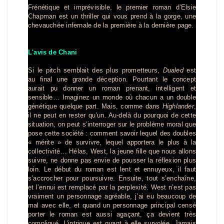
Frénétique et imprévisible, le premier roman d’Elsie
Chapman est un thriller qui vous prend à la gorge, une
chevauchée infernale de la première à la dernière page.
L'avis de Chani
Si le pitch semblait des plus prometteurs,
Dualed
est
au final une grande déception. Pourtant le concept
aurait pu donner un roman prenant, intelligent et
sensible… Imaginez un monde où chacun a un double
génétique quelque part. Mais, comme dans
Highlander
,
il ne peut en rester qu’un. Au-delà du pourquoi de cette
situation, on peut s’interroger sur le problème moral que
pose cette société : comment savoir lequel des doubles
« mérite » de survivre, lequel apportera le plus à la
collectivité… Hélas, West, la jeune fille que nous allons
suivre, ne donne pas envie de pousser la réflexion plus
loin. Le début du roman est lent et ennuyeux, il faut
s’accrocher pour poursuivre. Ensuite, tout s’enchaîne,
et l’ennui est remplacé par la perplexité. West n’est pas
vraiment un personnage agréable, j’ai eu beaucoup de
mal avec elle, et quand un personnage principal censé
porter le roman est aussi agaçant, ça devient très
compliqué. L’intrigue est quant à elle survolée. Jamais