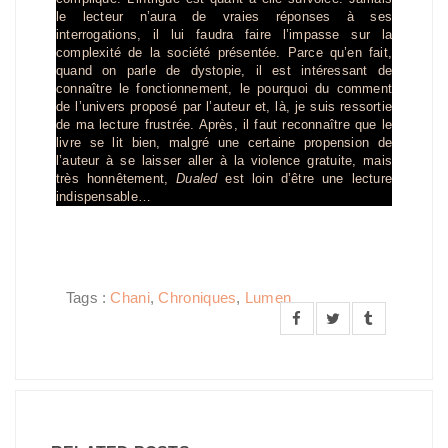
le lecteur n’aura de vraies réponses à ses
interrogations, il lui faudra faire l’impasse sur la
complexité de la société présentée. Parce qu’en fait,
quand on parle de dystopie, il est intéressant de
connaître le fonctionnement, le pourquoi du comment
de l’univers proposé par l’auteur et, là, je suis ressortie
de ma lecture frustrée. Après, il faut reconnaître que le
livre se lit bien, malgré une certaine propension de
l’auteur à se laisser aller à la violence gratuite, mais
très honnêtement,
Dualed
est loin d’être une lecture
indispensable…
Tags :
Chani
,
Chroniques
,
Lumen