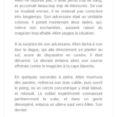
Allen ne répondit pas. Il avait perdu trop de sang,
et accumulé beaucoup trop de blessures. Sa vue
se troublait encore, il ne resterait pas conscient
très longtemps. Son adversaire était un véritable
colosse, il portait maintenant deux épées, qui,
même non enchantées, auraient raison du
magicien trop affaibli. Allen jaugea la situation.
À la surprise de son adversaire, Allen lâcha à son
tour la dague, qui alla directement se planter au
sol, avant de disparaître en cendre. Il était
désarmé. Le déviant entama alors une course
effrénée contre le magicien à la cape blanche.
En quelques secondes à peine, Allen murmura
des paroles, redressa son bras valide, puis ouvrit
le poing, où un cercle concentrique y était tatoué,
et reluisait. Le soldat expérimenté connaissait
pertinemment la suite, et dans un geste
désespéré, entama un ultime saut vers Allen. Son
dernier.