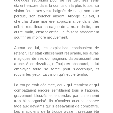
quelques secondes pour se resituer: ses sens
étaient encore dans la confusion la plus totale, sa
vision floue, ses yeux baignés de sang, son ouïe
perdue, son toucher absent. Allongé au sol, il
chercha d’une manière approximative dans des
débris rocailleux sa dague de la main droite, son
autre main, ensanglantée, le faisant atrocement
souffrir au moindre mouvement.
Autour de lui, les explosions continuaient de
retentir, l’air était difficilement respirable, les auras
magiques de ses compagnons disparaissent une
à une. Allen devait agir. Toujours abasourdi, il dut
employer toute sa force pour s’accroupir, et
rouvrir les yeux. La vision qu’il eut le terrifia.
La troupe était décimée, ceux qui restaient et qui
combattaient encore semblaient tous à l’agonie,
gravement blessés et encerclés par un ennemi
trop bien organisé. Ils n’avaient aucune chance
face aux déviants qu’ils essayaient de combattre.
Les magiciens de la troupe avaient presque été