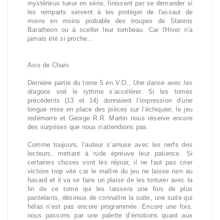
mystérieux tueur en série, finissent par se demander si
les remparts servent à les protéger de l'assaut de
moins en moins probable des troupes de Stannis
Baratheon ou à sceller leur tombeau. Car l'Hiver n'a
jamais été si proche…
Avis de Chani
Dernière partie du tome 5 en V.O.,
Une danse avec les
dragons
voit le rythme s’accélérer. Si les tomes
précédents (13 et 14) donnaient l’impression d’une
longue mise en place des pièces sur l’échiquier, le jeu
redémarre et George R.R. Martin nous réserve encore
des surprises que nous n’attendions pas.
Comme toujours, l’auteur s’amuse avec les nerfs des
lecteurs, mettant à rude épreuve leur patience. Si
certaines choses vont les réjouir, il ne faut pas crier
victoire trop vite car le maître du jeu ne laisse rien au
hasard et il va se faire un plaisir de les torturer avec la
fin de ce tome qui les laissera une fois de plus
pantelants, désireux de connaître la suite, une suite qui
hélas n’est pas encore programmée. Encore une fois,
nous passons par une palette d’émotions quant aux