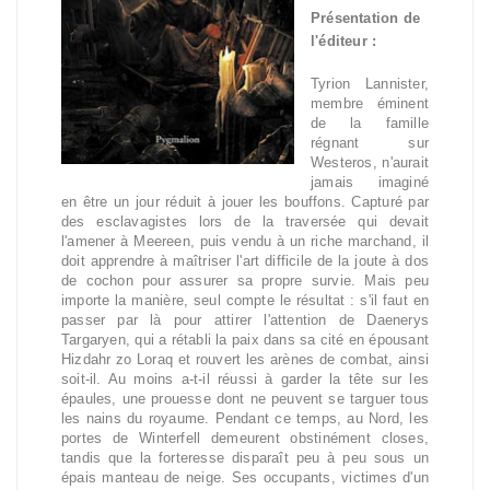
Présentation de
l'éditeur :
Tyrion Lannister,
membre éminent
de la famille
régnant sur
Westeros, n'aurait
jamais imaginé
en être un jour réduit à jouer les bouffons. Capturé par
des esclavagistes lors de la traversée qui devait
l'amener à Meereen, puis vendu à un riche marchand, il
doit apprendre à maîtriser l'art difficile de la joute à dos
de cochon pour assurer sa propre survie. Mais peu
importe la manière, seul compte le résultat : s'il faut en
passer par là pour attirer l'attention de Daenerys
Targaryen, qui a rétabli la paix dans sa cité en épousant
Hizdahr zo Loraq et rouvert les arènes de combat, ainsi
soit-il. Au moins a-t-il réussi à garder la tête sur les
épaules, une prouesse dont ne peuvent se targuer tous
les nains du royaume. Pendant ce temps, au Nord, les
portes de Winterfell demeurent obstinément closes,
tandis que la forteresse disparaît peu à peu sous un
épais manteau de neige. Ses occupants, victimes d'un