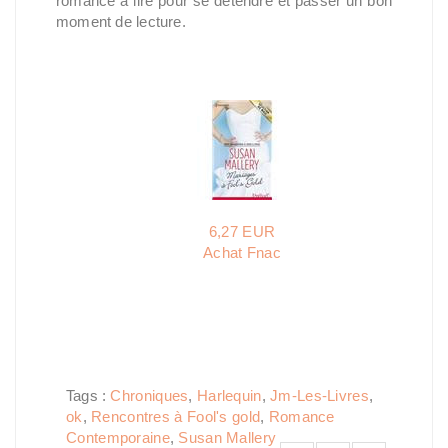
romance à lire pour se détendre et passer un bon
moment de lecture.
6,27 EUR
Achat Fnac
Tags :
Chroniques
,
Harlequin
,
Jm-Les-Livres
,
ok
,
Rencontres à Fool's gold
,
Romance
Contemporaine
,
Susan Mallery