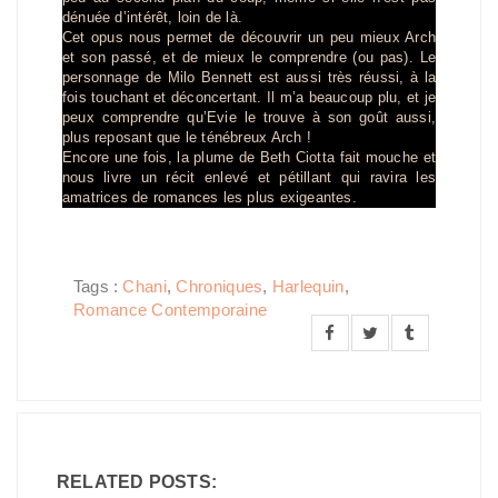
dénuée d’intérêt, loin de là.
Cet opus nous permet de découvrir un peu mieux Arch
et son passé, et de mieux le comprendre (ou pas). Le
personnage de Milo Bennett est aussi très réussi, à la
fois touchant et déconcertant. Il m’a beaucoup plu, et je
peux comprendre qu’Evie le trouve à son goût aussi,
plus reposant que le ténébreux Arch !
Encore une fois, la plume de Beth Ciotta fait mouche et
nous livre un récit enlevé et pétillant qui ravira les
amatrices de romances les plus exigeantes.
Tags :
Chani
,
Chroniques
,
Harlequin
,
Romance Contemporaine
RELATED POSTS: