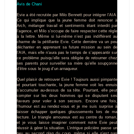
Avis de Chani
Evie a été recrutée par Milo Bennett pour intégrer l’AIA.
Ce qui implique que la jeune femme doit renoncer à
Arch, mélanger travail et sentiments étant interdit par
l’agence, et Milo s’occupe de faire respecter cette règle
à la lettre. Même si lui-même n’est pas indifférent au
charme de la pétillante Evie. Cette dernière va un peu
déchanter en apprenant sa future mission au sein de
l’AIA, mais elle n’aura pas le temps de s’appesantir sur
ce problème puisqu’elle sera obligée de retourner chez
ses parents pour surveiller sa mère qu’elle soupçonne
d’être sous le joug d’un arnaqueur.
Quel plaisir de retrouver Evie ! Toujours aussi pimpante
et pourtant touchante, la jeune femme voit les ennuis
s’accumuler au-dessus de sa tête. Pourtant, elle peut
compter sur les deux hommes qui se disputent ses
faveurs pour voler à son secours. Encore une fois,
l’humour est au rendez-vous et je me suis surprise à
laisser échapper quelques gloussements lors de ma
lecture. Le triangle amoureux est au centre du roman,
et je vous laisse imaginer comment notre Evie peut
réussir à gérer la situation. L’intrigue policière passe un
peu au second plan du coup, même si elle n’est pas