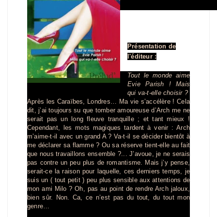
Présentation de
l'éditeur :
Tout le monde aime
Evie Parish ! Mais
qui va-t-elle choisir ?
Après les Caraïbes, Londres… Ma vie s’accélère ! Cela
dit, j’ai toujours su que tomber amoureuse d’Arch me ne
serait pas un long fleuve tranquille ; et tant mieux !
Cependant, les mots magiques tardent à venir : Arch
m’aime-t-il avec un grand A ? Va-t-il se décider bientôt à
me déclarer sa flamme ? Ou sa réserve tient-elle au fait
que nous travaillons ensemble ?... J’avoue, je ne serais
pas contre un peu plus de romantisme. Mais j’y pense,
serait-ce la raison pour laquelle, ces derniers temps, je
suis un ( tout petit ) peu plus sensible aux attentions de
mon ami Milo ? Oh, pas au point de rendre Arch jaloux,
bien sûr. Non. Ca, ce n’est pas du tout, du tout mon
genre…