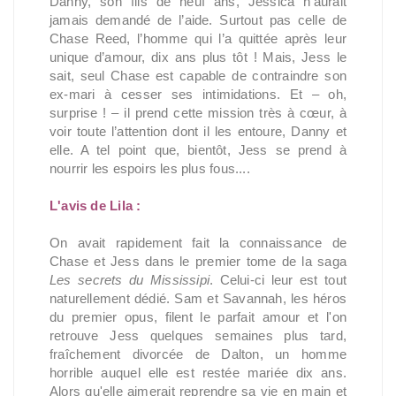
Danny, son fils de neuf ans, Jessica n’aurait
jamais demandé de l’aide. Surtout pas celle de
Chase Reed, l’homme qui l’a quittée après leur
unique d’amour, dix ans plus tôt ! Mais, Jess le
sait, seul Chase est capable de contraindre son
ex-mari à cesser ses intimidations. Et – oh,
surprise ! – il prend cette mission très à cœur, à
voir toute l’attention dont il les entoure, Danny et
elle. A tel point que, bientôt, Jess se prend à
nourrir les espoirs les plus fous....
L'avis de Lila :
On avait rapidement fait la connaissance de
Chase et Jess dans le premier tome de la saga
Les secrets du Mississipi
. Celui-ci leur est tout
naturellement dédié. Sam et Savannah, les héros
du premier opus, filent le parfait amour et l'on
retrouve Jess quelques semaines plus tard,
fraîchement divorcée de Dalton, un homme
horrible auquel elle est restée mariée dix ans.
Alors qu'elle aimerait reprendre sa vie en main et